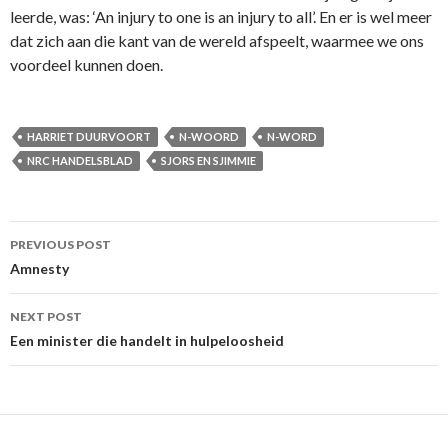
leerde, was: ‘An injury to one is an injury to all’. En er is wel meer
dat zich aan die kant van de wereld afspeelt, waarmee we ons
voordeel kunnen doen.
HARRIET DUURVOORT
N-WOORD
N-WORD
NRC HANDELSBLAD
SJORS EN SJIMMIE
Post
PREVIOUS POST
navigation
Amnesty
NEXT POST
Een minister die handelt in hulpeloosheid