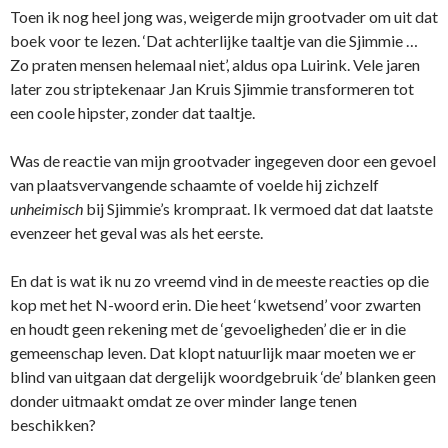
Toen ik nog heel jong was, weigerde mijn grootvader om uit dat
boek voor te lezen. ‘Dat achterlijke taaltje van die Sjimmie …
Zo praten mensen helemaal niet’, aldus opa Luirink. Vele jaren
later zou striptekenaar Jan Kruis Sjimmie transformeren tot
een coole hipster, zonder dat taaltje.
Was de reactie van mijn grootvader ingegeven door een gevoel
van plaatsvervangende schaamte of voelde hij zichzelf
unheimisch
bij Sjimmie’s krompraat. Ik vermoed dat dat laatste
evenzeer het geval was als het eerste.
En dat is wat ik nu zo vreemd vind in de meeste reacties op die
kop met het N-woord erin. Die heet ‘kwetsend’ voor zwarten
en houdt geen rekening met de ‘gevoeligheden’ die er in die
gemeenschap leven. Dat klopt natuurlijk maar moeten we er
blind van uitgaan dat dergelijk woordgebruik ‘de’ blanken geen
donder uitmaakt omdat ze over minder lange tenen
beschikken?