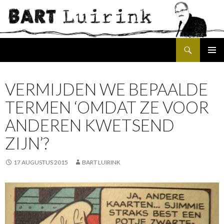
Search
SKIP
PRIMAR
TO
MENU
CONTENT
VERMIJDEN WE BEPAALDE
TERMEN ‘OMDAT ZE VOOR
ANDEREN KWETSEND
ZIJN’?
17 AUGUSTUS 2015
BART LUIRINK