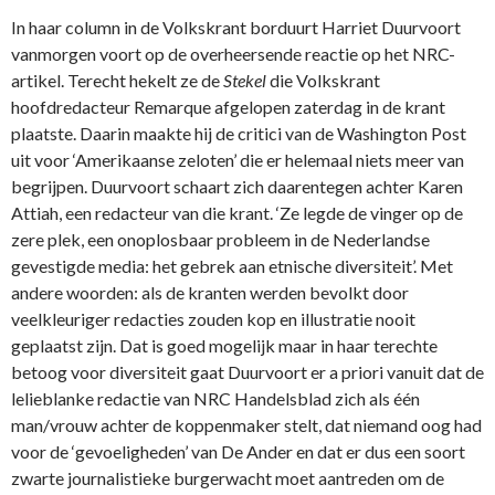
In haar column in de Volkskrant borduurt Harriet Duurvoort
vanmorgen voort op de overheersende reactie op het NRC-
artikel. Terecht hekelt ze de
Stekel
die Volkskrant
hoofdredacteur Remarque afgelopen zaterdag in de krant
plaatste. Daarin maakte hij de critici van de Washington Post
uit voor ‘Amerikaanse zeloten’ die er helemaal niets meer van
begrijpen. Duurvoort schaart zich daarentegen achter Karen
Attiah, een redacteur van die krant. ‘Ze legde de vinger op de
zere plek, een onoplosbaar probleem in de Nederlandse
gevestigde media: het gebrek aan etnische diversiteit’. Met
andere woorden: als de kranten werden bevolkt door
veelkleuriger redacties zouden kop en illustratie nooit
geplaatst zijn. Dat is goed mogelijk maar in haar terechte
betoog voor diversiteit gaat Duurvoort er a priori vanuit dat de
lelieblanke redactie van NRC Handelsblad zich als één
man/vrouw achter de koppenmaker stelt, dat niemand oog had
voor de ‘gevoeligheden’ van De Ander en dat er dus een soort
zwarte journalistieke burgerwacht moet aantreden om de