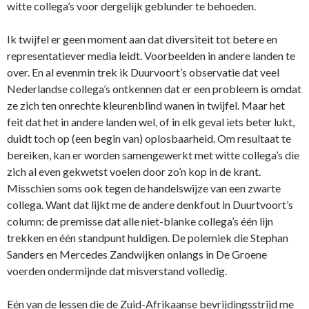
witte collega’s voor dergelijk geblunder te behoeden.
Ik twijfel er geen moment aan dat diversiteit tot betere en
representatiever media leidt. Voorbeelden in andere landen te
over. En al evenmin trek ik Duurvoort’s observatie dat veel
Nederlandse collega’s ontkennen dat er een probleem is omdat
ze zich ten onrechte kleurenblind wanen in twijfel. Maar het
feit dat het in andere landen wel, of in elk geval iets beter lukt,
duidt toch op (een begin van) oplosbaarheid. Om resultaat te
bereiken, kan er worden samengewerkt met witte collega’s die
zich al even gekwetst voelen door zo’n kop in de krant.
Misschien soms ook tegen de handelswijze van een zwarte
collega. Want dat lijkt me de andere denkfout in Duurtvoort’s
column: de premisse dat alle niet-blanke collega’s één lijn
trekken en één standpunt huldigen. De polemiek die Stephan
Sanders en Mercedes Zandwijken onlangs in De Groene
voerden ondermijnde dat misverstand volledig.
Eén van de lessen die de Zuid-Afrikaanse bevrijdingsstrijd me