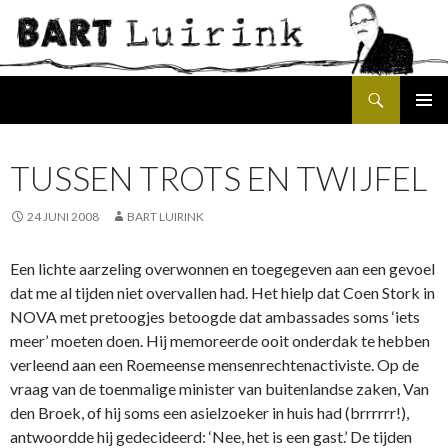
Search
SKIP
PRIMAR
TO
MENU
CONTENT
TUSSEN TROTS EN TWIJFEL
24 JUNI 2008
BART LUIRINK
Een lichte aarzeling overwonnen en toegegeven aan een gevoel
dat me al tijden niet overvallen had. Het hielp dat Coen Stork in
NOVA met pretoogjes betoogde dat ambassades soms ‘iets
meer’ moeten doen. Hij memoreerde ooit onderdak te hebben
verleend aan een Roemeense mensenrechtenactiviste. Op de
vraag van de toenmalige minister van buitenlandse zaken, Van
den Broek, of hij soms een asielzoeker in huis had (brrrrrr!),
antwoordde hij gedecideerd: ‘Nee, het is een gast.’ De tijden