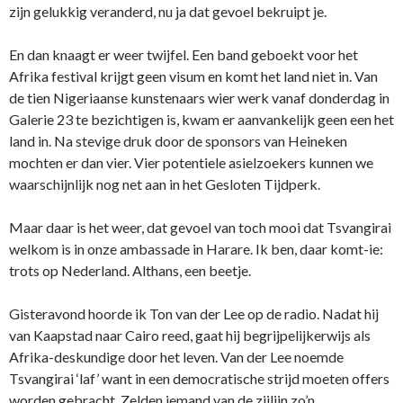
zijn gelukkig veranderd, nu ja dat gevoel bekruipt je.
En dan knaagt er weer twijfel. Een band geboekt voor het
Afrika festival krijgt geen visum en komt het land niet in. Van
de tien Nigeriaanse kunstenaars wier werk vanaf donderdag in
Galerie 23 te bezichtigen is, kwam er aanvankelijk geen een het
land in. Na stevige druk door de sponsors van Heineken
mochten er dan vier. Vier potentiele asielzoekers kunnen we
waarschijnlijk nog net aan in het Gesloten Tijdperk.
Maar daar is het weer, dat gevoel van toch mooi dat Tsvangirai
welkom is in onze ambassade in Harare. Ik ben, daar komt-ie:
trots op Nederland. Althans, een beetje.
Gisteravond hoorde ik Ton van der Lee op de radio. Nadat hij
van Kaapstad naar Cairo reed, gaat hij begrijpelijkerwijs als
Afrika-deskundige door het leven. Van der Lee noemde
Tsvangirai ‘laf’ want in een democratische strijd moeten offers
worden gebracht. Zelden iemand van de zijlijn zo’n