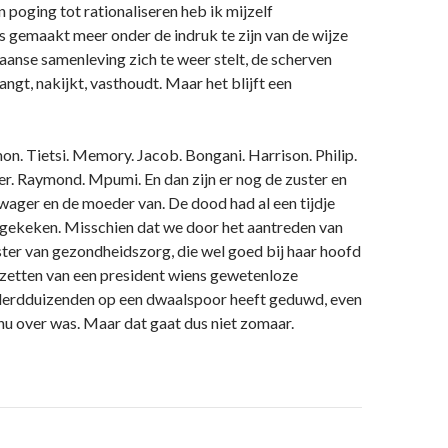
n poging tot rationaliseren heb ik mijzelf
js gemaakt meer onder de indruk te zijn van de wijze
anse samenleving zich te weer stelt, de scherven
angt, nakijkt, vasthoudt. Maar het blijft een
mon. Tietsi. Memory. Jacob. Bongani. Harrison. Philip.
ter. Raymond. Mpumi. En dan zijn er nog de zuster en
wager en de moeder van. De dood had al een tijdje
 gekeken. Misschien dat we door het aantreden van
ter van gezondheidszorg, die wel goed bij haar hoofd
afzetten van een president wiens gewetenloze
erdduizenden op een dwaalspoor heeft geduwd, even
nu over was. Maar dat gaat dus niet zomaar.