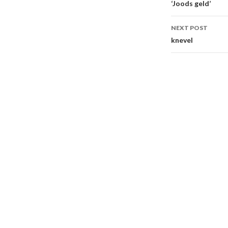
navigati
‘Joods geld’
NEXT POST
knevel