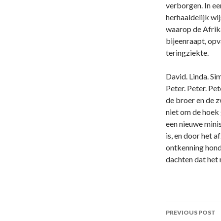
verborgen. In ee
herhaaldelijk wi
waarop de Afrika
bijeenraapt, opv
teringziekte.
David. Linda. Si
Peter. Peter. Pe
de broer en de z
niet om de hoek
een nieuwe minis
is, en door het 
ontkenning hond
dachten dat het 
Post
PREVIOUS POST