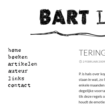
TERIN
2 FEBRUARI 2009
P. is hals over k
staan in wat, zo 
enkele maanden t
degelijke voorra
tik deze regels 
houdt de emotie 