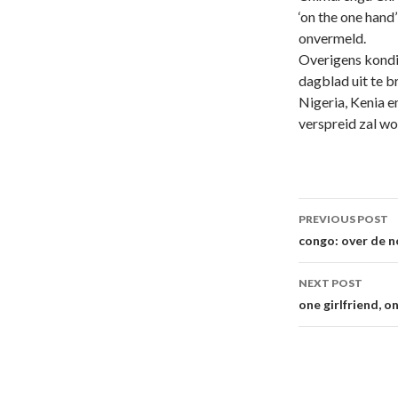
‘on the one hand’
onvermeld.
Overigens kondi
dagblad uit te b
Nigeria, Kenia e
verspreid zal wo
Post
PREVIOUS POST
navigati
congo: over de 
NEXT POST
one girlfriend, o