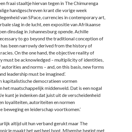
n fraai staaltje hiervan tegen in The Chimurenga
alige handgeschreven krant die vorige week
legenheid van SPace, currencies in contemporary art,
rbale slag in de lucht, een expositie van Afrikaanse
pen dinsdag in Johannesburg opende. Achille
ecessary to go beyond the traditional conception of
at has been narrowly derived from the history of
racies. On the one hand, the objective reality of
ity must be acknowledged – multiplicity of identities,
f autorities and norms – and, on this basis, new forms
and leadership must be imagined’.
In kapitalistische democratieen vormen
 het maatschappelijk middenveld. Dat is een nogal
Je kunt je indenken dat juist uit de verscheidenheid
en loyaliteiten, autoriteiten en normen
e beweging en leiderschap voortkomen.’
uurlijk altijd uit hun verband gerukt maar The
nicle maakt het wel heel bont. Mbembe begint met