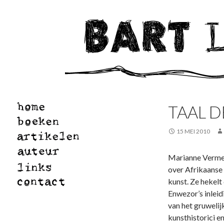
TAAL 
15 MEI 2010
Marianne Vermei
over Afrikaanse 
kunst. Ze hekelt
Enwezor’s inleid
van het gruweli
kunsthistorici e