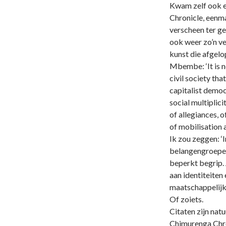
Kwam zelf ook ee
Chronicle, eenm
verscheen ter ge
ook weer zo’n ve
kunst die afgelo
Mbembe: ‘It is n
civil society th
capitalist democ
social multiplic
of allegiances, o
of mobilisation 
Ik zou zeggen: ‘
belangengroepen
beperkt begrip. 
aan identiteiten 
maatschappelijk
Of zoiets.
Citaten zijn nat
Chimurenga Chro