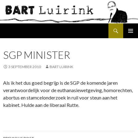
Search
SKIP
PRIMAR
TO
MENU
CONTENT
SGP MINISTER
3 SEPTEMBER 2010
BART LUIRINK
Als ik het dus goed begrijp is de SGP de komende jaren
verantwoordelijk voor de euthanasiewetgeving, homorechten,
abortus en stamcelonderzoek in ruil voor steun aan het
kabinet. Hulde aan de liberaal Rutte.
Post