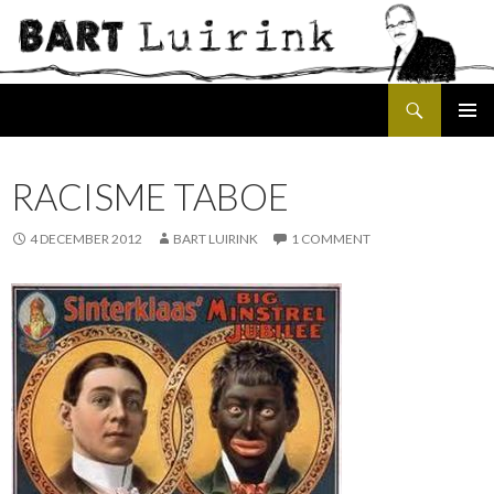
Search
SKIP
PRIMAR
TO
MENU
CONTENT
RACISME TABOE
4 DECEMBER 2012
BART LUIRINK
1 COMMENT