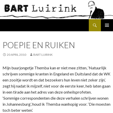
Search
SKIP
PRIMAR
TO
MENU
CONTENT
POEPIE EN RUIKEN
20 APRIL 2010
BART LUIRINK
Mijn buurjongetje Themba kan er niet mee zitten, ‘Natuurlijk
schrijven sommige kranten in Engeland en Duitsland dat de WK
een zooitje wordt en dat bezoekers hun leven niet zeker zijn’,
zegt hij nadat ik mijzelf, niet voor de eerste keer, heb laten gaan
in een tirade aan het adres van deze onheilsprofeten.
‘Sommige correspondenten die deze verhalen schrijven wonen
in Johannesburg’, houd ik Themba wanhopig voor. ‘Die moesten
toch beter weten’.