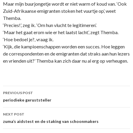
Maar mijn buurjongetje wordt er niet warm of koud van. ‘Ook
Zuid-Afrikaanse emigranten stoken het vuurtje op’, weet
Themba.
‘Precies!’, zeg ik. ‘Om hun vlucht te legitimeren’.
‘Maar het gaat erom wie er het laatst lacht’, zegt Themba.
‘Hoe bedoel je?, vraag ik.
‘Kijk, die kampioenschappen worden een succes. Hoe leggen
de correspondenten en de emigranten dat straks aan hun lezers
en vrienden uit?’ Themba kan zich daar nu al erg op verheugen.
Post
PREVIOUS POST
navigation
periodieke geruststeller
NEXT POST
zuma’s aidstest en de staking van schoonmakers