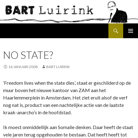
Search
SKIP
PRIMAR
TO
MENU
CONTENT
NO STATE?
16 JANUARI 2008
BART LUIRINK
‘Freedom lives when the state dies’, staat er geschilderd op de
muur boven het nieuwe kantoor van ZAM aan het
Haarlemmerplein in Amsterdam. Het ziet eruit alsof de verf
nog nat is, product van een nachtelijke actie van de laatste
kraak-anarcho’s in de hoofdstad.
Ik moest onmiddellijk aan Somalie denken. Daar heeft de staat
vele jaren terug opgehouden te bestaan. Dat heeft heeft tot