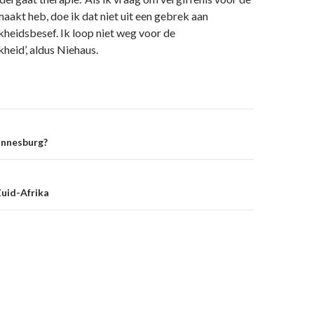
maakt heb, doe ik dat niet uit een gebrek aan
heidsbesef. Ik loop niet weg voor de
heid’, aldus Niehaus.
on
annesburg?
Zuid-Afrika