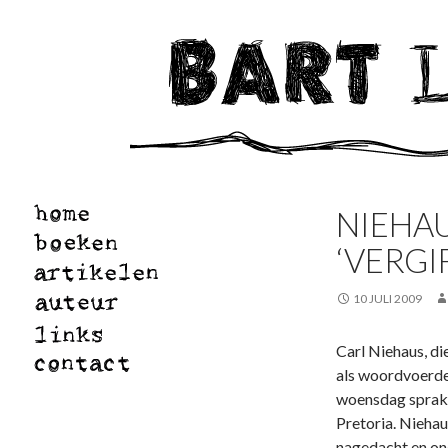
NIEHA
‘VERGI
10 JULI 2009
Carl Niehaus, di
als woordvoerde
woensdag sprak 
Pretoria. Niehau
nagedacht en ond