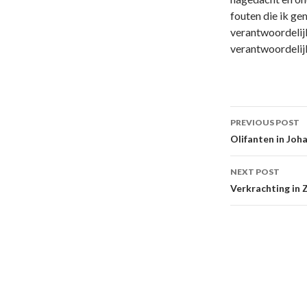
fouten die ik ge
verantwoordelijk
verantwoordelijk
Post
PREVIOUS POST
navigati
Olifanten in Joh
NEXT POST
Verkrachting in 