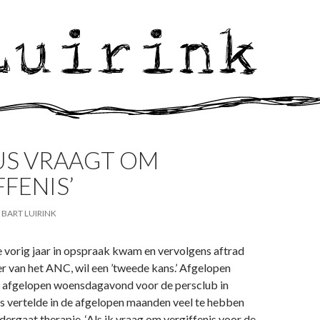
US VRAAGT OM
FFENIS’
BART LUIRINK
e vorig jaar in opspraak kwam en vervolgens aftrad
r van het ANC, wil een ’tweede kans.’ Afgelopen
afgelopen woensdagavond voor de persclub in
s vertelde in de afgelopen maanden veel te hebben
ergaat therapie. ‘Als ik vraag om vergiffenis voor de