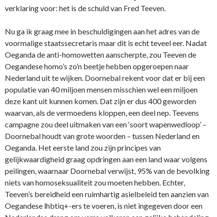
verklaring voor: het is de schuld van Fred Teeven.
Nu ga ik graag mee in beschuldigingen aan het adres van de
voormalige staatssecretaris maar dit is echt teveel eer. Nadat
Oeganda de anti-homowetten aanscherpte, zou Teeven de
Oegandese homo’s zo’n beetje hebben opgeroepen naar
Nederland uit te wijken. Doornebal rekent voor dat er bij een
populatie van 40 miljoen mensen misschien wel een miljoen
deze kant uit kunnen komen. Dat zijn er dus 400 geworden
waarvan, als de vermoedens kloppen, een deel nep. Teevens
campagne zou deel uitmaken van een ‘soort wapenwedloop’ –
Doornebal houdt van grote woorden – tussen Nederland en
Oeganda. Het eerste land zou zijn principes van
gelijkwaardigheid graag opdringen aan een land waar volgens
peilingen, waarnaar Doornebal verwijst, 95% van de bevolking
niets van homoseksualiteit zou moeten hebben. Echter,
Teeven’s bereidheid een ruimhartig asielbeleid ten aanzien van
Oegandese lhbtiq+-ers te voeren, is niet ingegeven door een