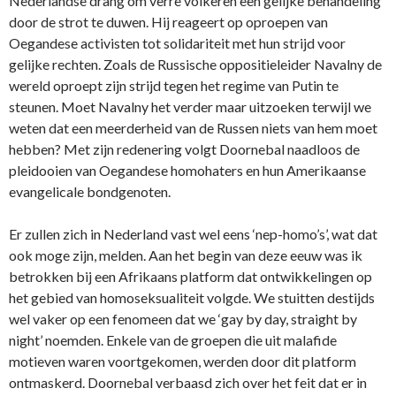
Nederlandse drang om verre volkeren een gelijke behandeling
door de strot te duwen. Hij reageert op oproepen van
Oegandese activisten tot solidariteit met hun strijd voor
gelijke rechten. Zoals de Russische oppositieleider Navalny de
wereld oproept zijn strijd tegen het regime van Putin te
steunen. Moet Navalny het verder maar uitzoeken terwijl we
weten dat een meerderheid van de Russen niets van hem moet
hebben? Met zijn redenering volgt Doornebal naadloos de
pleidooien van Oegandese homohaters en hun Amerikaanse
evangelicale bondgenoten.
Er zullen zich in Nederland vast wel eens ‘nep-homo’s’, wat dat
ook moge zijn, melden. Aan het begin van deze eeuw was ik
betrokken bij een Afrikaans platform dat ontwikkelingen op
het gebied van homoseksualiteit volgde. We stuitten destijds
wel vaker op een fenomeen dat we ‘gay by day, straight by
night’ noemden. Enkele van de groepen die uit malafide
motieven waren voortgekomen, werden door dit platform
ontmaskerd. Doornebal verbaasd zich over het feit dat er in