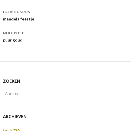
Post
PREVIOUS POST
navigation
mandela feestje
NEXT POST
puur goud
ZOEKEN
Zoeken
naar:
ARCHIEVEN
juni 2026