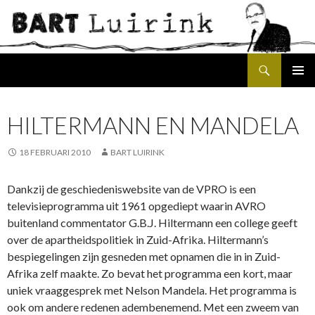
Search
SKIP
PRIMAR
TO
MENU
CONTENT
HILTERMANN EN MANDELA
18 FEBRUARI 2010
BART LUIRINK
Dankzij de geschiedeniswebsite van de VPRO is een
televisieprogramma uit 1961 opgediept waarin AVRO
buitenland commentator G.B.J. Hiltermann een college geeft
over de apartheidspolitiek in Zuid-Afrika. Hiltermann’s
bespiegelingen zijn gesneden met opnamen die in in Zuid-
Afrika zelf maakte. Zo bevat het programma een kort, maar
uniek vraaggesprek met Nelson Mandela. Het programma is
ook om andere redenen adembenemend. Met een zweem van