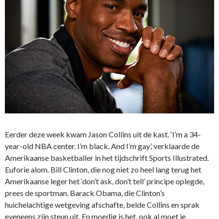
Eerder deze week kwam Jason Collins uit de kast. ‘I’m a 34-
year-old NBA center. I’m black. And I’m gay’, verklaarde de
Amerikaanse basketballer in het tijdschrift Sports Illustrated.
Euforie alom. Bill Clinton, die nog niet zo heel lang terug het
Amerikaanse leger het ‘don’t ask, don’t tell’ principe oplegde,
prees de sportman. Barack Obama, die Clinton’s
huichelachtige wetgeving afschafte, belde Collins en sprak
eveneens zijn steun uit. En moedig is het, ook al moet je