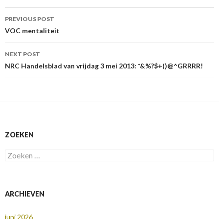
Post
PREVIOUS POST
navigation
VOC mentaliteit
NEXT POST
NRC Handelsblad van vrijdag 3 mei 2013: *&%?$+()@^GRRRR!
ZOEKEN
Zoeken
naar:
ARCHIEVEN
juni 2026