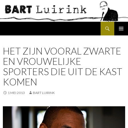
Search
SKIP
PRIMAR
TO
MENU
CONTENT
HET ZIJN VOORAL ZWARTE
EN VROUWELIJKE
SPORTERS DIE UIT DE KAST
KOMEN
1 MEI 2013
BART LUIRINK