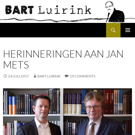
Search
SKIP
PRIMAR
TO
MENU
CONTENT
HERINNERINGEN AAN JAN
METS
24 JULI 2017
BART LUIRINK
19 COMMENTS