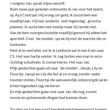
/ volgens Jan, sprak bijna vanzelf.
Ruim twee jaar geleden ontmoette ik Jan voor het laatst,
op Asd Centraal. Hij vroeg om geld, ik bood hem een
maaltijd aan. Hij had, ondanks ´wat tegenslag´, grootse
plannen. Ik suste hem een beetje maar hij remde niet.
Van de hem voorgeschotelde maaltijd genoot hij alleen het
aperitief. Over ´de meiden´ sprak hij met de warmte die ze
toekwam.
Niet al te veel later zat ik in Leidsestraat in een tram naar
CS. Het was hartje winter. Ik zag buiten een man in onze
richting schuifelen. In zomerkleren. Het was Jan.
Mijn gedachten gaan uit naar ´de meiden´, Jansje, Lily en
Floortje. Jansje en Lily die het al zo vroeg zonder vader
moeten stellen, Floortje die aanvankelijk onbezorgde jaren
in hun tegendeel zag verkeren.
En mijn gedachten gaan ook naar Jan, die nog zoveel
mooie en opbeurende dingen had kunnen doen.
Zouden we tot een soort herdenkingsbijeenmomst kunnen