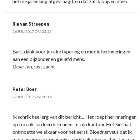
het me jarenlang afgevraagd, en dat zal ik blijven doen.
Ria van Streepen
26 JULI 2017 OM 23:52
Bart, dank voor je rake typering en mooie herinneringen
aan een bijzonder en geliefd mens.
Lieve Jan, rust zacht
Peter Boer
27 JULI 2017 OM 10:16
Ik schrik heel erg van dit bericht….Het roept herinneringen
op toen ik Jan leerde kennen. In zijn kantoor Het Sieraad
ontmoette we elkaar voor het eerst. Bloednerveus dat ik
met een uitgever over mijn schrijfsels ging praten. Jan nam