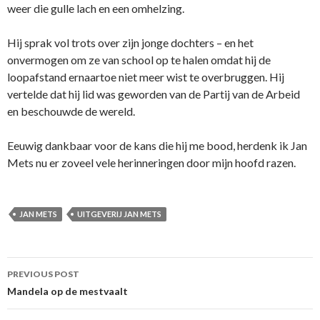
weer die gulle lach en een omhelzing.
Hij sprak vol trots over zijn jonge dochters – en het
onvermogen om ze van school op te halen omdat hij de
loopafstand ernaartoe niet meer wist te overbruggen. Hij
vertelde dat hij lid was geworden van de Partij van de Arbeid
en beschouwde de wereld.
Eeuwig dankbaar voor de kans die hij me bood, herdenk ik Jan
Mets nu er zoveel vele herinneringen door mijn hoofd razen.
JAN METS
UITGEVERIJ JAN METS
Post
PREVIOUS POST
navigation
Mandela op de mestvaalt