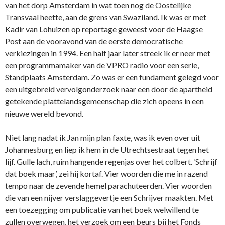
van het dorp Amsterdam in wat toen nog de Oostelijke
Transvaal heette, aan de grens van Swaziland. Ik was er met
Kadir van Lohuizen op reportage geweest voor de Haagse
Post aan de vooravond van de eerste democratische
verkiezingen in 1994. Een half jaar later streek ik er neer met
een programmamaker van de VPRO radio voor een serie,
Standplaats Amsterdam. Zo was er een fundament gelegd voor
een uitgebreid vervolgonderzoek naar een door de apartheid
getekende plattelandsgemeenschap die zich opeens in een
nieuwe wereld bevond.
Niet lang nadat ik Jan mijn plan faxte, was ik even over uit
Johannesburg en liep ik hem in de Utrechtsestraat tegen het
lijf. Gulle lach, ruim hangende regenjas over het colbert. ‘Schrijf
dat boek maar’, zei hij kortaf. Vier woorden die me in razend
tempo naar de zevende hemel parachuteerden. Vier woorden
die van een nijver verslaggevertje een Schrijver maakten. Met
een toezegging om publicatie van het boek welwillend te
zullen overwegen, het verzoek om een beurs bij het Fonds