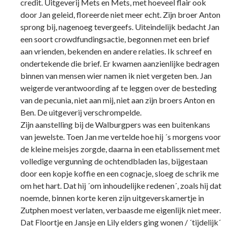
credit. Uitgeverij Mets en Mets, met hoeveel flair ook
door Jan geleid, floreerde niet meer echt. Zijn broer Anton
sprong bij, nagenoeg tevergeefs. Uiteindelijk bedacht Jan
een soort crowdfundingsactie, begonnen met een brief
aan vrienden, bekenden en andere relaties. Ik schreef en
ondertekende die brief. Er kwamen aanzienlijke bedragen
binnen van mensen wier namen ik niet vergeten ben. Jan
weigerde verantwoording af te leggen over de besteding
van de pecunia, niet aan mij, niet aan zijn broers Anton en
Ben. De uitgeverij verschrompelde.
Zijn aanstelling bij de Walburgpers was een buitenkans
van jewelste. Toen Jan me vertelde hoe hij ´s morgens voor
de kleine meisjes zorgde, daarna in een etablissement met
volledige vergunning de ochtendbladen las, bijgestaan
door een kopje koffie en een cognacje, sloeg de schrik me
om het hart. Dat hij ´om inhoudelijke redenen´, zoals hij dat
noemde, binnen korte keren zijn uitgeverskamertje in
Zutphen moest verlaten, verbaasde me eigenlijk niet meer.
Dat Floortje en Jansje en Lily elders ging wonen / ´tijdelijk´