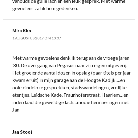
vanouds de gulle lach en een leuk gesprek. Met warme
gevoelens zal ik hem gedenken.
Mira Kho
1 AUGUSTUS 2017 OM 10:07
Met warme gevoelens denk ik terug aan de vroege jaren
’80. De overgang van Pegasus naar zijn eigen uitgeverij.
Het groeiende aantal dozen in opslag (paar titels per jaar
kwam er uit) in mijn garage aan de Hoogte Kadijk….en
ook: eindeloze gesprekken, stadswandelingen, vrolijke
etentjes, Leidsche Kade, Fraunhoferstraat, Haarlem…en
inderdaad die geweldige lach…mooie herinneringen met
Jan
Jan Stoof