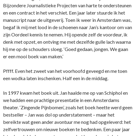
Bijzondere Journalistieke Projecten van harte te ondersteunen
en een contract in het verschiet. Een jaar later stuurde ik het
manuscript naar de uitgeverij. Toen ik weer in Amsterdam was,
begaf ik mij met lood in de schoenen naar Jan’s kantoor om van
zijn Oordeel kennis te nemen. Hij opende zelf de voordeur, ik
denk met opzet, en ontving me met dezelfde gulle lach waarna
hij me op de schouders sloeg. ‘Goed gedaan, jongen. We gaan
er een mooi boek van maken.’
Pffff. Even het zweet van het voorhoofd geveegd en me toen
een wodka laten inschenken. Half een in de middag.
In 1997 kwam het boek uit. Jan haalde me op van Schiphol en
we hadden een prachtige presentatie in een Amsterdams
theater. ‘Zingende Pijnbomen’, zoals het boek heette werd geen
bestseller – Jan was dol op understatement – maar het
bereikte wat geen ander avontuur me nog had opgeleverd: het
zelfvertrouwen om nieuwe boeken te bedenken. Een paar jaar