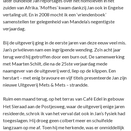
later bundelde Jan reportages over het homoleven in het
zuiden van Afrika. ‘Moffies’ kwam dankzij Jan ook in Engelse
vertaling uit. En in 2008 mocht ik een ‘vriendenboek’
samenstellen ter gelegenheid van Mandela’s negentigste
verjaardag.
Bij de uitgeverij ging in de eerste jaren van deze eeuw veel mis.
Jan’s privéleven nam een ingrijpende wending. Zo’n acht jaar
terug werd hij getroffen door een burn out. De samenwerking
met Maarten Schilt, die na de 25ste verjaardag mede
naamgever van de uitgeverij werd, liep op de klippen. Een
herstart – met enig bravoure en vijf titels presenteerde Jan zijn
nieuwe Uitgeverij Mets & Mets – strandde.
Ruim een maand terug, op het terras van Caf
Edel in gebouw
é
Het Sieraad aan de Postjesweg, waar de uitgeverij enige jaren
resideerde, schrok ik van het verval dat ook in Jan’s fysiek had
toegeslagen. Hij droeg geen colbert meer en schuifelde
langzaam op me af. Toen hij me herkende, was er onmiddellijk