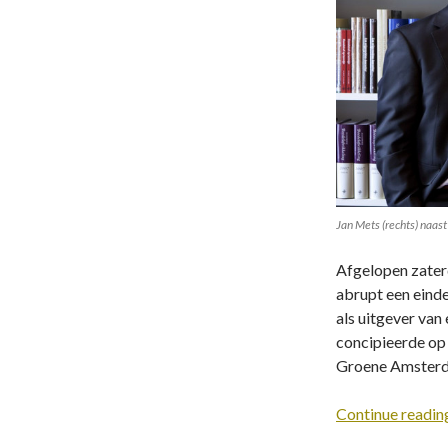
Jan Mets (rechts) naast
Afgelopen zaterd
abrupt een eind
als uitgever van
concipieerde op
Groene Amsterd
Continue readi