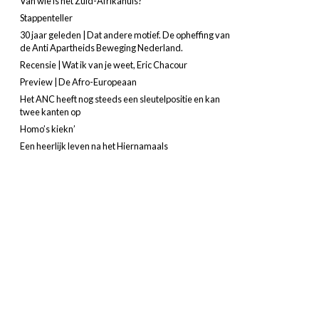
Van wie is het Zuid-Afrikahuis?
Stappenteller
30 jaar geleden | Dat andere motief. De opheffing van
de Anti Apartheids Beweging Nederland.
Recensie | Wat ik van je weet, Eric Chacour
Preview | De Afro-Europeaan
Het ANC heeft nog steeds een sleutelpositie en kan
twee kanten op
Homo’s kiekn’
Een heerlijk leven na het Hiernamaals