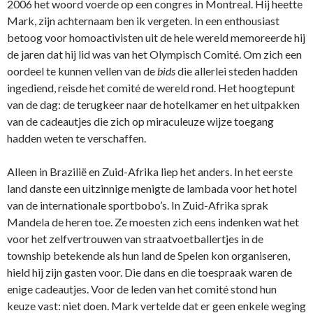
2006 het woord voerde op een congres in Montreal. Hij heette
Mark, zijn achternaam ben ik vergeten. In een enthousiast
betoog voor homoactivisten uit de hele wereld memoreerde hij
de jaren dat hij lid was van het Olympisch Comité. Om zich een
oordeel te kunnen vellen van de
bids
die allerlei steden hadden
ingediend, reisde het comité de wereld rond. Het hoogtepunt
van de dag: de terugkeer naar de hotelkamer en het uitpakken
van de cadeautjes die zich op miraculeuze wijze toegang
hadden weten te verschaffen.
Alleen in Brazilië en Zuid-Afrika liep het anders. In het eerste
land danste een uitzinnige menigte de lambada voor het hotel
van de internationale sportbobo’s. In Zuid-Afrika sprak
Mandela de heren toe. Ze moesten zich eens indenken wat het
voor het zelfvertrouwen van straatvoetballertjes in de
township betekende als hun land de Spelen kon organiseren,
hield hij zijn gasten voor. Die dans en die toespraak waren de
enige cadeautjes. Voor de leden van het comité stond hun
keuze vast: niet doen. Mark vertelde dat er geen enkele weging