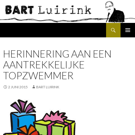
Search
SKIP
PRIMAR
TO
MENU
CONTENT
HERINNERING AAN EEN
AANTREKKELIJKE
TOPZWEMMER
2 JUNI 2015
BART LUIRINK