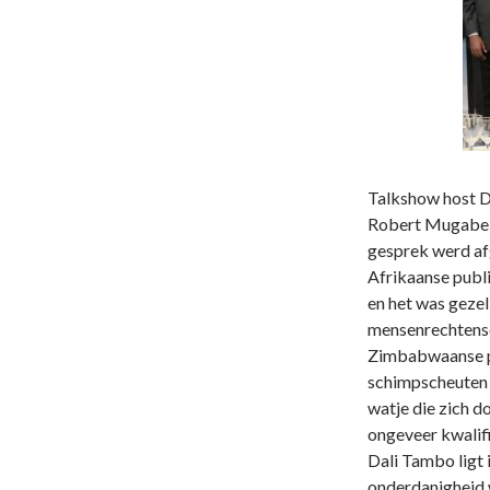
Talkshow host 
Robert Mugabe v
gesprek werd af
Afrikaanse publ
en het was gezel
mensenrechtensc
Zimbabwaanse pr
schimpscheuten 
watje die zich d
ongeveer kwalif
Dali Tambo ligt 
onderdanigheid 