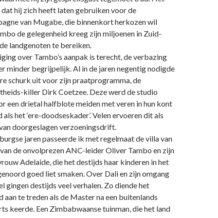
 dat hij zich heeft laten gebruiken voor de
agne van Mugabe, die binnenkort herkozen wil
mbo de gelegenheid kreeg zijn miljoenen in Zuid-
de landgenoten te bereiken.
ging over Tambo’s aanpak is terecht, de verbazing
er minder begrijpelijk. Al in de jaren negentig nodigde
e schurk uit voor zijn praatprogramma, de
theids-killer Dirk Coetzee. Deze werd de studio
r een drietal halfblote meiden met veren in hun kont
als het ‘ere-doodseskader’. Velen ervoeren dit als
 van doorgeslagen verzoeningsdrift.
burgse jaren passeerde ik met regelmaat de villa van
van de onvolprezen ANC-leider Oliver Tambo en zijn
rouw Adelaide, die het destijds haar kinderen in het
genoord goed liet smaken. Over Dali en zijn omgang
l gingen destijds veel verhalen. Zo diende het
id aan te treden als de Master na een buitenlands
ts keerde. Een Zimbabwaanse tuinman, die het land