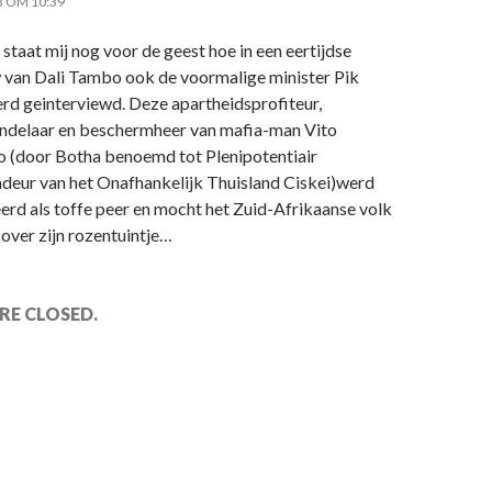
3 OM 10:39
staat mij nog voor de geest hoe in een eertijdse
 van Dali Tambo ook de voormalige minister Pik
rd geinterviewd. Deze apartheidsprofiteur,
delaar en beschermheer van mafia-man Vito
o (door Botha benoemd tot Plenipotentiair
eur van het Onafhankelijk Thuisland Ciskei)werd
erd als toffe peer en mocht het Zuid-Afrikaanse volk
 over zijn rozentuintje…
E CLOSED.