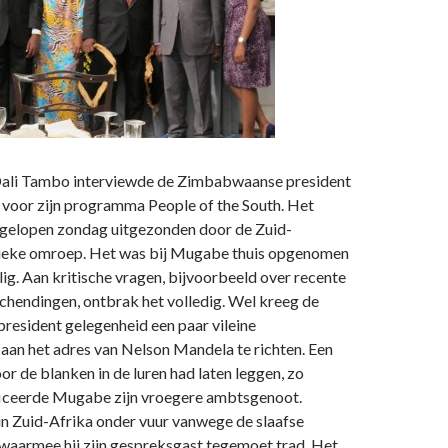
Dali Tambo interviewde de Zimbabwaanse president
oor zijn programma People of the South. Het
gelopen zondag uitgezonden door de Zuid-
ieke omroep. Het was bij Mugabe thuis opgenomen
lig. Aan kritische vragen, bijvoorbeeld over recente
hendingen, ontbrak het volledig. Wel kreeg de
esident gelegenheid een paar vileine
aan het adres van Nelson Mandela te richten. Een
oor de blanken in de luren had laten leggen, zo
iceerde Mugabe zijn vroegere ambtsgenoot.
in Zuid-Afrika onder vuur vanwege de slaafse
waarmee hij zijn gespreksgast tegemoet trad. Het