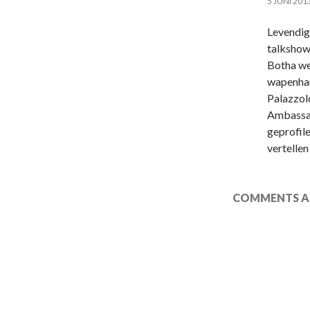
5 JUNI 201
Levendig 
talkshow
Botha we
wapenhan
Palazzol
Ambassad
geprofile
vertellen
COMMENTS AR