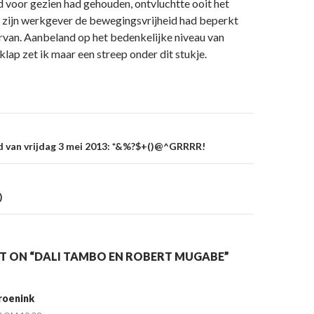
 voor gezien had gehouden, ontvluchtte ooit het
zijn werkgever de bewegingsvrijheid had beperkt
rvan. Aanbeland op het bedenkelijke niveau van
klap zet ik maar een streep onder dit stukje.
on
 van vrijdag 3 mei 2013: *&%?$+()@^GRRRR!
)
 ON “DALI TAMBO EN ROBERT MUGABE”
roenink