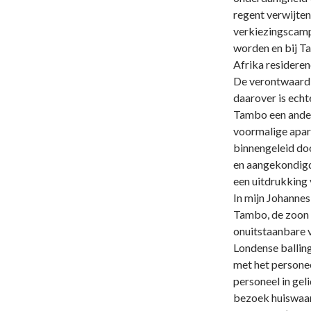
regent verwijten
verkiezingscamp
worden en bij Ta
Afrika resideren
De verontwaardi
daarover is echt
Tambo een ander
voormalige apar
binnengeleid doo
en aangekondigd 
een uitdrukking
In mijn Johannes
Tambo, de zoon 
onuitstaanbare v
Londense ballin
met het personee
personeel in gel
bezoek huiswaar