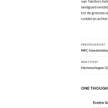
van Tambo’s held
landgoed omdat 
tot de grenzen e
roddel en achter
Post
PREVIOUS POST
navigati
NRC Handelsblad
NEXT POST
Herinneringen (1
ONE THOUGHT
Evelyn G