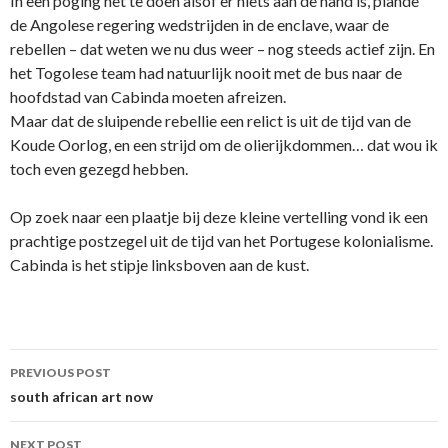
In een poging net te doen alsof er niets aan de hand is, plande
de Angolese regering wedstrijden in de enclave, waar de
rebellen – dat weten we nu dus weer – nog steeds actief zijn. En
het Togolese team had natuurlijk nooit met de bus naar de
hoofdstad van Cabinda moeten afreizen.
Maar dat de sluipende rebellie een relict is uit de tijd van de
Koude Oorlog, en een strijd om de olierijkdommen… dat wou ik
toch even gezegd hebben.
Op zoek naar een plaatje bij deze kleine vertelling vond ik een
prachtige postzegel uit de tijd van het Portugese kolonialisme.
Cabinda is het stipje linksboven aan de kust.
Post
PREVIOUS POST
navigation
south african art now
NEXT POST