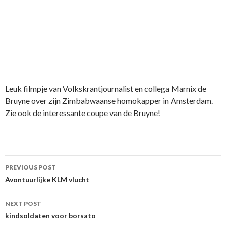
Leuk filmpje van Volkskrantjournalist en collega Marnix de
Bruyne over zijn Zimbabwaanse homokapper in Amsterdam.
Zie ook de interessante coupe van de Bruyne!
Post
PREVIOUS POST
navigation
Avontuurlijke KLM vlucht
NEXT POST
kindsoldaten voor borsato