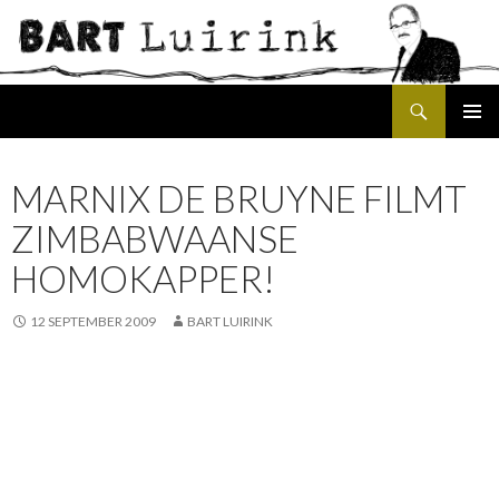
Search
SKIP
PRIMAR
TO
MENU
CONTENT
MARNIX DE BRUYNE FILMT
ZIMBABWAANSE
HOMOKAPPER!
12 SEPTEMBER 2009
BART LUIRINK