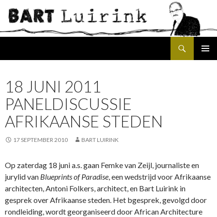
Search
SKIP
PRIMAR
TO
MENU
CONTENT
18 JUNI 2011
PANELDISCUSSIE
AFRIKAANSE STEDEN
17 SEPTEMBER 2010
BART LUIRINK
Op zaterdag 18 juni a.s. gaan Femke van Zeijl, journaliste en
jurylid van
Blueprints of Paradise
, een wedstrijd voor Afrikaanse
architecten, Antoni Folkers, architect, en Bart Luirink in
gesprek over Afrikaanse steden. Het bgesprek, gevolgd door
rondleiding, wordt georganiseerd door African Architecture