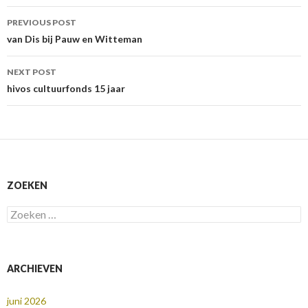
Post
PREVIOUS POST
navigation
van Dis bij Pauw en Witteman
NEXT POST
hivos cultuurfonds 15 jaar
ZOEKEN
Zoeken
naar:
ARCHIEVEN
juni 2026