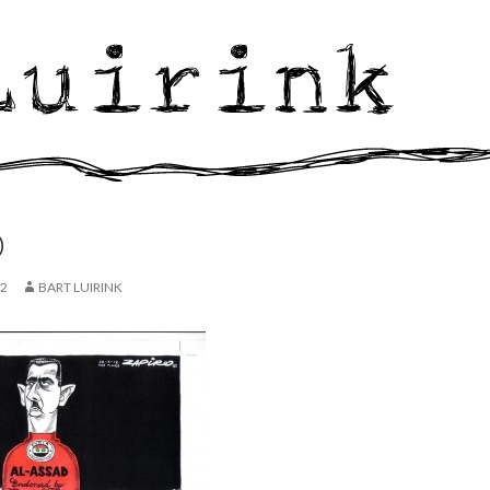
O
12
BART LUIRINK