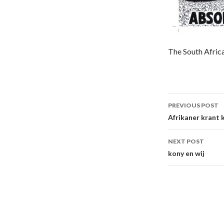
The South Africa
Post
PREVIOUS POST
navigati
Afrikaner krant 
NEXT POST
kony en wij