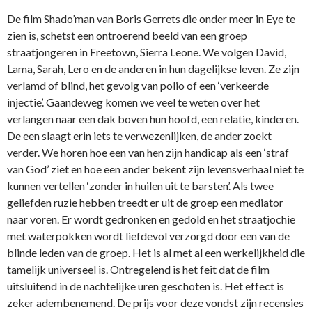
De film Shado’man van Boris Gerrets die onder meer in Eye te
zien is, schetst een ontroerend beeld van een groep
straatjongeren in Freetown, Sierra Leone. We volgen David,
Lama, Sarah, Lero en de anderen in hun dagelijkse leven. Ze zijn
verlamd of blind, het gevolg van polio of een ‘verkeerde
injectie’. Gaandeweg komen we veel te weten over het
verlangen naar een dak boven hun hoofd, een relatie, kinderen.
De een slaagt erin iets te verwezenlijken, de ander zoekt
verder. We horen hoe een van hen zijn handicap als een ‘straf
van God’ ziet en hoe een ander bekent zijn levensverhaal niet te
kunnen vertellen ‘zonder in huilen uit te barsten’. Als twee
geliefden ruzie hebben treedt er uit de groep een mediator
naar voren. Er wordt gedronken en gedold en het straatjochie
met waterpokken wordt liefdevol verzorgd door een van de
blinde leden van de groep. Het is al met al een werkelijkheid die
tamelijk universeel is. Ontregelend is het feit dat de film
uitsluitend in de nachtelijke uren geschoten is. Het effect is
zeker adembenemend. De prijs voor deze vondst zijn recensies