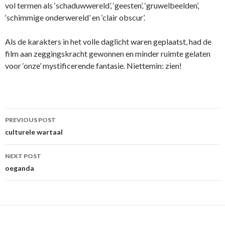
vol termen als ‘schaduwwereld’, ‘geesten’, ‘gruwelbeelden’,
‘schimmige onderwereld’ en ‘clair obscur’.
Als de karakters in het volle daglicht waren geplaatst, had de
film aan zeggingskracht gewonnen en minder ruimte gelaten
voor ‘onze’ mystificerende fantasie. Niettemin: zien!
Post
PREVIOUS POST
navigation
culturele wartaal
NEXT POST
oeganda