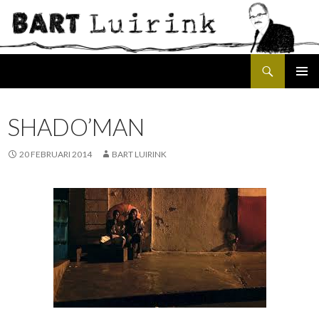
Search
SKIP
PRIMAR
TO
MENU
CONTENT
SHADO’MAN
20 FEBRUARI 2014
BART LUIRINK