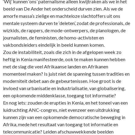
‘Wij’ kunnen ‘ons’ paternalisme alleen kwijtraken als we in het
beeld van De Ander het onderscheid durven zien. Als we de
amorfe massa’s zielige en machteloze slachtoffers uit ons
mentale systeem durven te ‘deleten’, zodat de professionals, de
wizkids, de rappers, de mode-ontwerpers, de planologen, de
journalisten, de feministen, de homo-activisten en
vakbondsleiders eindelijk in beeld kunnen komen.
Zou de instabiliteit, zoals die zich in de afgelopen week zo
heftig in Kenia manifesteerde, ook te maken kunnen hebben
met de slag die veel Afrikaanse landen en Afrikanen
momenteel maken? Is juist niet de spanning tussen tradities en
moderniteit debet aan de gebeurtenissen. Hoe groot is de
invloed van urbanisatie en industrialisatie, van globalisering,
een opkomende middenklasse, toegang tot informatie?
En nog iets: zouden de erupties in Kenia, en het toneel van een
luidruchting ANC-congres, niet evenzeer een uitdrukking
kunnen zijn van een opkomende democratische beweging in
Afrika, mede het resultaat van toegang tot informatie en
telecommunicatie?
Leiden
afschuwwekkende beelden