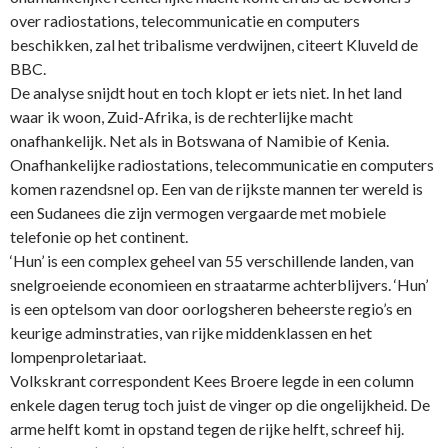
over radiostations, telecommunicatie en computers
beschikken, zal het tribalisme verdwijnen, citeert Kluveld de
BBC
.
De analyse snijdt hout en toch klopt er iets niet. In het land
waar ik woon, Zuid-Afrika, is de rechterlijke macht
onafhankelijk. Net als in
Botswana
of Namibie of Kenia.
Onafhankelijke radiostations, telecommunicatie en computers
komen razendsnel op. Een van de rijkste mannen ter wereld is
een Sudanees die zijn vermogen vergaarde met mobiele
telefonie op het continent.
‘Hun’ is een complex geheel van 55 verschillende landen, van
snelgroeiende economieen en straatarme achterblijvers. ‘Hun’
is een optelsom van door oorlogsheren beheerste regio’s en
keurige adminstraties, van rijke middenklassen en het
lompenproletariaat.
Volkskrant correspondent Kees Broere legde in een column
enkele dagen terug toch juist de vinger op die ongelijkheid. De
arme helft komt in opstand tegen de rijke helft, schreef hij.