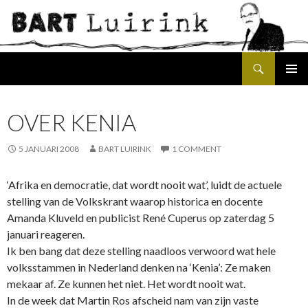
Search
SKIP
PRIMAR
TO
MENU
CONTENT
OVER KENIA
5 JANUARI 2008
BART LUIRINK
1 COMMENT
‘Afrika en democratie, dat wordt nooit wat’, luidt de actuele
stelling van de Volkskrant waarop historica en docente
Amanda Kluveld en publicist
René
Cuperus op zaterdag 5
januari reageren.
Ik ben bang dat deze stelling naadloos verwoord wat hele
volksstammen in
Nederland
denken na ‘Kenia’: Ze maken
mekaar af. Ze kunnen het niet. Het wordt nooit wat.
In de week dat Martin Ros afscheid nam van zijn vaste