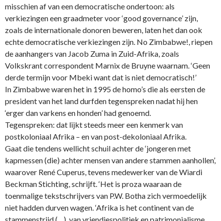
misschien af van een democratische ondertoon: als
verkiezingen een graadmeter voor ‘good governance’ zijn,
zoals de internationale donoren beweren, laten het dan ook
echte democratische verkiezingen zijn. No
Zimbabwe
!, riepen
de aanhangers van Jacob Zuma in Zuid-Afrika, zoals
Volkskrant correspondent
Marnix de Bruyne
waarnam. ‘Geen
derde termijn voor Mbeki want dat is niet democratisch!’
In
Zimbabwe
waren het in 1995 de homo’s die als eersten de
president van het land durfden tegenspreken nadat hij hen
‘erger dan varkens en honden’ had genoemd.
Tegenspreken: dat lijkt steeds meer een kenmerk van
postkoloniaal Afrika – en van post-dekoloniaal Afrika.
Gaat die tendens wellicht schuil achter de ‘jongeren met
kapmessen (die) achter mensen van andere stammen aanhollen’,
waarover
René
Cuperus, tevens medewerker van de Wiardi
Beckman Stichting, schrijft. ‘Het is proza waaraan de
toenmalige tekstschrijvers van P.W. Botha zich vermoedelijk
niet hadden durven wagen. ‘Afrika is het continent van de
stammenstrijd (…), van vriendjespolitiek en patrimonialisme,