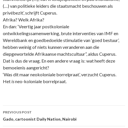
(…) van politieke leiders die staatsmacht beschouwen als
privébezit’, schrijft Cuperus.
Afrika? Welk Afrika?
En dan: ‘Veertig jaar postkoloniale
ontwikkelingssamenwerking, brute interventies van IMF en
Wereldbank en goedbedoelde stimulatie van ‘goed bestuur’,
hebben weinig of niets kunnen veranderen aan die
diepgewortelde Afrikaanse machtscultuur”, aldus Cuperus.
Dat is dus de vraag. En een andere vraag is: wat heeft deze
bemoeienis aangericht?
‘Was dit maar neokoloniale borrelpraat’, verzucht Cuperus.
Het
is
neo-koloniale borrelpraat.
Post
PREVIOUS POST
navigation
Gado, cartoonist Daily Nation, Nairobi