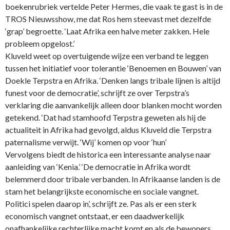
boekenrubriek vertelde
Peter Hermes
, die vaak te gast is in de
TROS Nieuwsshow, me dat Ros hem steevast met dezelfde
‘grap’ begroette. ‘Laat Afrika een halve meter zakken. Hele
probleem opgelost.’
Kluveld weet op overtuigende wijze een verband te leggen
tussen het initiatief voor tolerantie ‘Benoemen en Bouwen’ van
Doekle Terpstra en Afrika. ‘Denken langs tribale lijnen is altijd
funest voor de democratie’, schrijft ze over Terpstra’s
verklaring die aanvankelijk alleen door blanken mocht worden
getekend. ‘Dat had stamhoofd Terpstra geweten als hij de
actualiteit in Afrika had gevolgd, aldus Kluveld die Terpstra
paternalisme verwijt. ‘Wij’ komen op voor ‘hun’
Vervolgens biedt de historica een interessante analyse naar
aanleiding van ‘Kenia.’ ‘De democratie in Afrika wordt
belemmerd door tribale verbanden. In Afrikaanse landen is de
stam het belangrijkste economische en sociale vangnet.
Politici spelen daarop in’, schrijft ze. Pas als er een sterk
economisch vangnet ontstaat, er een daadwerkelijk
onafhankelijke rechterlijke macht komt en als de bewoners