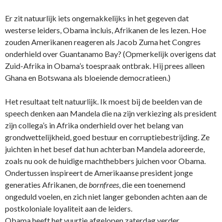
Er zit natuurlijk iets ongemakkelijks in het gegeven dat
westerse leiders, Obama incluis, Afrikanen de les lezen. Hoe
zouden Amerikanen reageren als Jacob Zuma het Congres
onderhield over Guantanamo Bay? (Opmerkelijk overigens dat
Zuid-Afrika in Obama’s toespraak ontbrak. Hij prees alleen
Ghana en Botswana als bloeiende democratieen.)
Het resultaat telt natuurlijk. Ik moest bij de beelden van de
speech denken aan Mandela die na zijn verkiezing als president
zijn collega’s in Afrika onderhield over het belang van
grondwettelijkheid, goed bestuur en corruptiebestrijding. Ze
juichten in het besef dat hun achterban Mandela adoreerde,
zoals nu ook de huidige machthebbers juichen voor Obama.
Ondertussen inspireert de Amerikaanse president jonge
generaties Afrikanen, de
bornfrees
, die een toenemend
ongeduld voelen, en zich niet langer gebonden achten aan de
postkoloniale loyaliteit aan de leiders.
Obama heeft het vuurtje afgelopen zaterdag verder