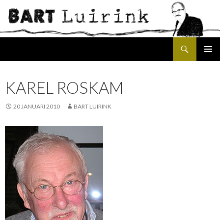
Search
SKIP
PRIMAR
TO
MENU
CONTENT
KAREL ROSKAM
20 JANUARI 2010
BART LUIRINK