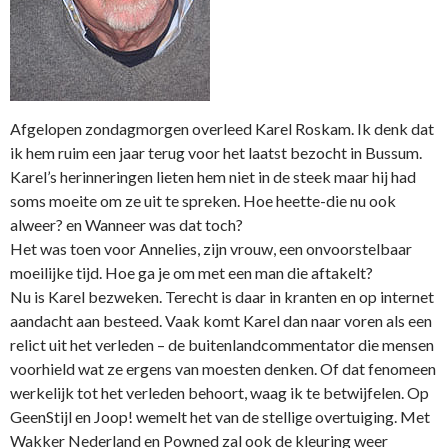
Afgelopen zondagmorgen overleed Karel Roskam. Ik denk dat
ik hem ruim een jaar terug voor het laatst bezocht in Bussum.
Karel’s herinneringen lieten hem niet in de steek maar hij had
soms moeite om ze uit te spreken. Hoe heette-die nu ook
alweer? en Wanneer was dat toch?
Het was toen voor Annelies, zijn vrouw, een onvoorstelbaar
moeilijke tijd. Hoe ga je om met een man die aftakelt?
Nu is Karel bezweken. Terecht is daar in kranten en op internet
aandacht aan besteed. Vaak komt Karel dan naar voren als een
relict uit het verleden – de buitenlandcommentator die mensen
voorhield wat ze ergens van moesten denken. Of dat fenomeen
werkelijk tot het verleden behoort, waag ik te betwijfelen. Op
GeenStijl en Joop! wemelt het van de stellige overtuiging. Met
Wakker Nederland en Powned zal ook de kleuring weer