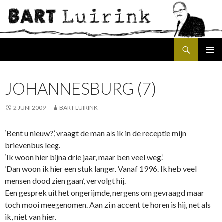
Search
SKIP
PRIMAR
TO
MENU
CONTENT
JOHANNESBURG (7)
2 JUNI 2009
BART LUIRINK
‘Bent u nieuw?’, vraagt de man als ik in de receptie mijn
brievenbus leeg.
‘Ik woon hier bijna drie jaar, maar ben veel weg.’
‘Dan woon ik hier een stuk langer. Vanaf 1996. Ik heb veel
mensen dood zien gaan’, vervolgt hij.
Een gesprek uit het ongerijmde, nergens om gevraagd maar
toch mooi meegenomen. Aan zijn accent te horen is hij, net als
ik, niet van hier.