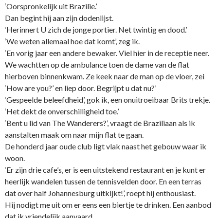
‘Oorspronkelijk uit Brazilie.’
Dan begint hij aan zijn dodenlijst.
‘Herinnert U zich de jonge portier. Net twintig en dood.’
‘We weten allemaal hoe dat komt’, zeg ik.
‘En vorig jaar een andere bewaker. Viel hier in de receptie neer.
We wachtten op de ambulance toen de dame van de flat
hierboven binnenkwam. Ze keek naar de man op de vloer, zei
‘How are you?’ en liep door. Begrijpt u dat nu?’
‘Gespeelde beleefdheid’, gok ik, een onuitroeibaar Brits trekje.
‘Het dekt de onverschilligheid toe.’
‘Bent u lid van The Wanderers?’, vraagt de Braziliaan als ik
aanstalten maak om naar mijn flat te gaan.
De honderd jaar oude club ligt vlak naast het gebouw waar ik
woon.
‘Er zijn drie cafe’s, er is een uitstekend restaurant en je kunt er
heerlijk wandelen tussen de tennisvelden door. En een terras
dat over half Johannesburg uitkijkt!’, roept hij enthousiast.
Hij nodigt me uit om er eens een biertje te drinken. Een aanbod
dat ik vriendelijk aanvaard.