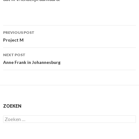
Post
PREVIOUS POST
navigation
Project M
NEXT POST
Anne Frank in Johannesburg
ZOEKEN
Zoeken
naar: