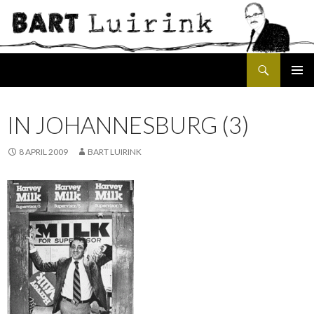
Search
SKIP
PRIMAR
TO
MENU
CONTENT
IN JOHANNESBURG (3)
8 APRIL 2009
BART LUIRINK