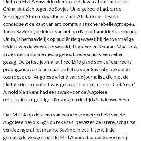
Unita en FNLA wisselden herhaaldelijk van affiniteit tussen
China, dat zich tegen de Sovjet-Unie gekeerd had, en de
Verenigde Staten. Apartheid-Zuid-Afrika koos destijds
consequent de kant van anticommunistische rebellengroepen.
Jonas Savimbi, de leider van het op diamantsmokkel steunende
Unita, is herhaaldelijk op audiëntie geweest bij de toenmalige
leiders van de Westerse wereld, Thatcher en Reagan. Maar ook
in de internationale media genoot deze schurk een zeker
gezag. De Britse journalist Fred Bridgland schreef een reeks
propagandaverhalen maar de liefde voor Savimbi bekoelde
toen deze een Angolese vriend van de journalist, die met de
Unitaleider in conflict was geraakt, liet executeren. Ook ‘onze’
Arnold Karskens had een zwak voor de Angolese
rebellenleider getuige zijn stukken destijds in Nieuwe Revu.
Dat MPLA op de steun van een grote meerderheid van de
Angolese bevolking kon rekenen, bewezen de latere, schaarse,
verkiezingen. Het maakte Savimbi niet uit, terwijl de
gematigde vleugel met de MPLA onderhandelde, vocht hij