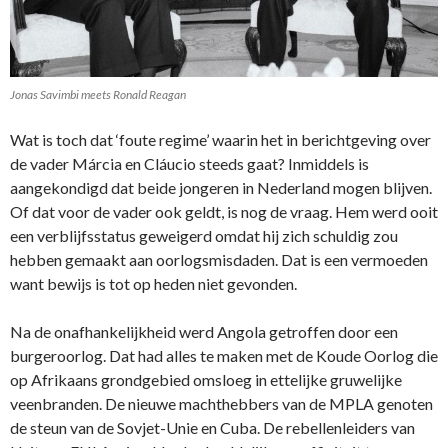
Jonas Savimbi meets Ronald Reagan
Wat is toch dat ‘foute regime’ waarin het in berichtgeving over
de vader Márcia en Cláucio steeds gaat? Inmiddels is
aangekondigd dat beide jongeren in Nederland mogen blijven.
Of dat voor de vader ook geldt, is nog de vraag. Hem werd ooit
een verblijfsstatus geweigerd omdat hij zich schuldig zou
hebben gemaakt aan oorlogsmisdaden. Dat is een vermoeden
want bewijs is tot op heden niet gevonden.
Na de onafhankelijkheid werd Angola getroffen door een
burgeroorlog. Dat had alles te maken met de Koude Oorlog die
op Afrikaans grondgebied omsloeg in ettelijke gruwelijke
veenbranden. De nieuwe machthebbers van de MPLA genoten
de steun van de Sovjet-Unie en Cuba. De rebellenleiders van