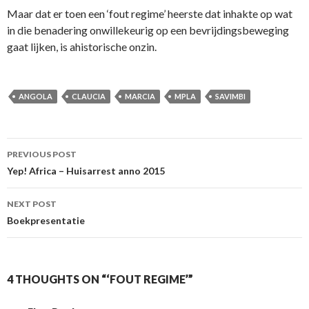
Maar dat er toen een ‘fout regime’ heerste dat inhakte op wat
in die benadering onwillekeurig op een bevrijdingsbeweging
gaat lijken, is ahistorische onzin.
ANGOLA
CLAUCIA
MARCIA
MPLA
SAVIMBI
Post
PREVIOUS POST
navigation
Yep! Africa – Huisarrest anno 2015
NEXT POST
Boekpresentatie
4 THOUGHTS ON “‘FOUT REGIME’”