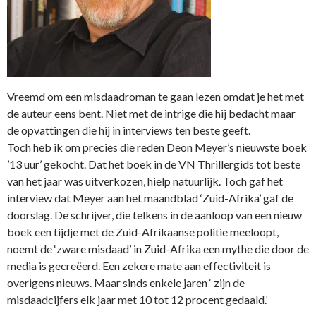
Vreemd om een misdaadroman te gaan lezen omdat je het met
de auteur eens bent. Niet met de intrige die hij bedacht maar
de opvattingen die hij in interviews ten beste geeft.
Toch heb ik om precies die reden Deon Meyer’s nieuwste boek
’13 uur’ gekocht. Dat het boek in de VN Thrillergids tot beste
van het jaar was uitverkozen, hielp natuurlijk. Toch gaf het
interview dat Meyer aan het maandblad ‘Zuid-Afrika’ gaf de
doorslag. De schrijver, die telkens in de aanloop van een nieuw
boek een tijdje met de Zuid-Afrikaanse politie meeloopt,
noemt de ‘zware misdaad’ in Zuid-Afrika een mythe die door de
media is gecreëerd. Een zekere mate aan effectiviteit is
overigens nieuws. Maar sinds enkele jaren ‘ zijn de
misdaadcijfers elk jaar met 10 tot 12 procent gedaald.’