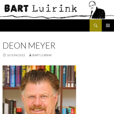
Search
SKIP
PRIMAR
TO
MENU
CONTENT
DEON MEYER
10 JUNI 2012
BART LUIRINK