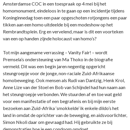
Amsterdamse COC in een toespraak op 4 mei bij het
homomonument, eindeloos in te gaan op een incidentje tijdens
Koninginnedag toen een paar opgeschoten rotjongens een paar
tikken aan een homo uitdeelde bij een modeshow op het
Rembrandtsplein. Erg en vervelend, maar is dit een voorteken
van een op handen zijnde holocaust van homo’s?
Tot mijn aangename verrassing – Vanity Fair! – wordt
Premsela’s ondersteuning van Ma Thoko in de biografie
vermeld. Dit was een begin jaren negentig opgericht
steungroepje voor de jonge, non-raciale Zuid-Afrikaanse
homobeweging. Ook mensen als Rudi van Dantzig, Henk Krol,
Anne Lize van der Stoel en Bob van Schijndel had hun naam aan
het steungroepje verbonden. We stuurden af en toe wat geld
voor een manifestatie of een begrafenis en bij mijn eerste
bezoeken aan Zuid-Afrika ‘smokkelde’ ik enkele dildo’s het
land in omdat de oprichter van de beweging, en aidsvoorlichter,
Simon Nkoli daar om gevraagd had. Hij gebruikte ze bij
demonstraties hoe je een condoom omdoet.