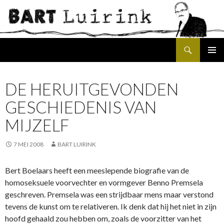
Search
SKIP
PRIMAR
TO
MENU
CONTENT
DE HERUITGEVONDEN
GESCHIEDENIS VAN
MIJZELF
7 MEI 2008
BART LUIRINK
Bert Boelaars heeft een meeslepende biografie van de
homoseksuele voorvechter en vormgever Benno Premsela
geschreven. Premsela was een strijdbaar mens maar verstond
tevens de kunst om te relativeren. Ik denk dat hij het niet in zijn
hoofd gehaald zou hebben om, zoals de voorzitter van het