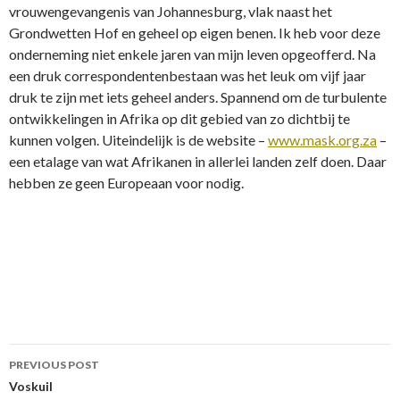
vrouwengevangenis van Johannesburg, vlak naast het
Grondwetten Hof en geheel op eigen benen. Ik heb voor deze
onderneming niet enkele jaren van mijn leven opgeofferd. Na
een druk correspondentenbestaan was het leuk om vijf jaar
druk te zijn met iets geheel anders. Spannend om de turbulente
ontwikkelingen in Afrika op dit gebied van zo dichtbij te
kunnen volgen. Uiteindelijk is de website –
www.mask.org.za
–
een etalage van wat Afrikanen in allerlei landen zelf doen. Daar
hebben ze geen Europeaan voor nodig.
Post
PREVIOUS POST
navigation
Voskuil