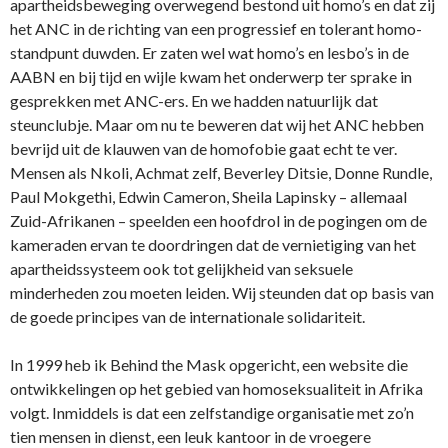
apartheidsbeweging overwegend bestond uit homo’s en dat zij
het ANC in de richting van een progressief en tolerant homo-
standpunt duwden. Er zaten wel wat homo’s en lesbo’s in de
AABN en bij tijd en wijle kwam het onderwerp ter sprake in
gesprekken met ANC-ers. En we hadden natuurlijk dat
steunclubje. Maar om nu te beweren dat wij het ANC hebben
bevrijd uit de klauwen van de homofobie gaat echt te ver.
Mensen als Nkoli, Achmat zelf, Beverley Ditsie, Donne Rundle,
Paul Mokgethi, Edwin Cameron, Sheila Lapinsky – allemaal
Zuid-Afrikanen – speelden een hoofdrol in de pogingen om de
kameraden ervan te doordringen dat de vernietiging van het
apartheidssysteem ook tot gelijkheid van seksuele
minderheden zou moeten leiden. Wij steunden dat op basis van
de goede principes van de internationale solidariteit.
In 1999 heb ik Behind the Mask opgericht, een website die
ontwikkelingen op het gebied van homoseksualiteit in Afrika
volgt. Inmiddels is dat een zelfstandige organisatie met zo’n
tien mensen in dienst, een leuk kantoor in de vroegere