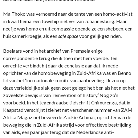
Ma Thoko was vernoemd naar de tante van een homo-activist
in kwaThema, een townhip niet ver van Johannesburg. Haar
neefje was homo en uit compassie opende ze een shebeen, een
huiskamerkroegje, als een
safe space
voor gelijkgezinden.
Boelaars vond in het archief van Premsela enige
correspondentie terug die ik toen met hem voerde. Ten
onrechte verbindt hij daar de conclusie aan dat ik mede-
oprichter van de homobeweging in Zuid-Afrika was en Benno
lid van het ‘inernationale comite van aanbeveling.’ Ik zou op
deze verleidelijke slak geen zout gelegd hebben als het niet het
zoveelste bewijs is van ‘reinvention of history.’ Nog zo’n
voorbeeld. In het tegendraadse tijdschrift Chimurenga, dat in
Kaapstad verschijnt (zie het net verschenen nummer van ZAM
Africa Magazine) beweerde Zackie Achmat, oprichter van de
beweging die in Zuid-Afrika strijd voor effectieve bestrijding
van aids, een paar jaar terug dat de Nederlandse anti-