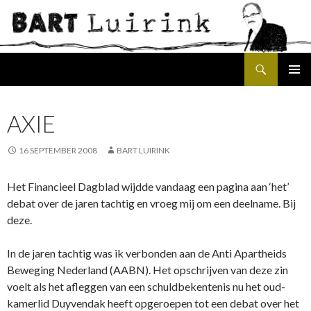
Search
SKIP
PRIMAR
TO
MENU
CONTENT
AXIE
16 SEPTEMBER 2008
BART LUIRINK
Het Financieel Dagblad wijdde vandaag een pagina aan ‘het’
debat over de jaren tachtig en vroeg mij om een deelname. Bij
deze.
In de jaren tachtig was ik verbonden aan de Anti Apartheids
Beweging Nederland (AABN). Het opschrijven van deze zin
voelt als het afleggen van een schuldbekentenis nu het oud-
kamerlid Duyvendak heeft opgeroepen tot een debat over het