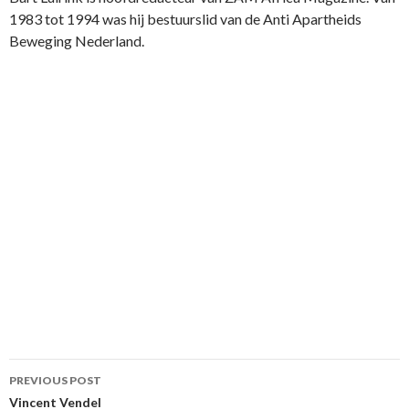
1983 tot 1994 was hij bestuurslid van de Anti Apartheids
Beweging Nederland.
Post
PREVIOUS POST
navigation
Vincent Vendel