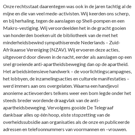
Onze rechtsstaat daarentegen was ook in de jaren tachtig al de
mijne en die van veel mede-activisten. Wij keerden ons scherp,
en bij herhaling, tegen de aanslagen op Shell-pompen en een
Makro-vestiging. Wij veroordeelden het in de gracht gooien
van honderden boeken uit de bibliotheek van de met het
minderheidsbewind sympathiserende Nederlands – Zuid-
Afrikaanse Vereniging (NZAV). Wij ervoeren deze acties,
uitgevoerd door dieven in de nacht, eerder als aanslagen op een
snel groeiende anti-apartheidsbeweging dan op de apartheid.
Het arbeidsintensieve handwerk – de voorlichtingscampagnes,
het lobbyen, de inzamelingsacties en culturele manifestaties –
werd immers aan ons overgelaten. Waarna een handjevol
anonieme actievoerders telkens weer een bom legde onder het
steeds breder wordende draagvlak van de anti-
apartheidsbeweging. Vervolgens gooide De Telegraaf
dankbaar alles op één hoop, eiste stopzetting van de
overheidssubsidie aan organisaties als de onze en publiceerde
adressen en telefoonnummers van voormannen en –vrouwen.