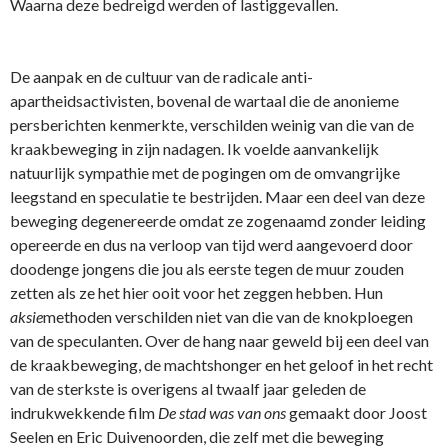
Waarna deze bedreigd werden of lastiggevallen.
De aanpak en de cultuur van de radicale anti-
apartheidsactivisten, bovenal de wartaal die de anonieme
persberichten kenmerkte, verschilden weinig van die van de
kraakbeweging in zijn nadagen. Ik voelde aanvankelijk
natuurlijk sympathie met de pogingen om de omvangrijke
leegstand en speculatie te bestrijden. Maar een deel van deze
beweging degenereerde omdat ze zogenaamd zonder leiding
opereerde en dus na verloop van tijd werd aangevoerd door
doodenge jongens die jou als eerste tegen de muur zouden
zetten als ze het hier ooit voor het zeggen hebben. Hun
aksie
methoden verschilden niet van die van de knokploegen
van de speculanten. Over de hang naar geweld bij een deel van
de kraakbeweging, de machtshonger en het geloof in het recht
van de sterkste is overigens al twaalf jaar geleden de
indrukwekkende film
De stad was van ons
gemaakt door Joost
Seelen en Eric Duivenoorden, die zelf met die beweging