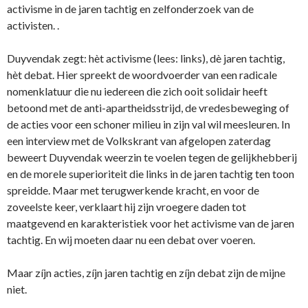
activisme in de jaren tachtig en zelfonderzoek van de
activisten. .
Duyvendak zegt: hèt activisme (lees: links), dè jaren tachtig,
hèt debat. Hier spreekt de woordvoerder van een radicale
nomenklatuur die nu iedereen die zich ooit solidair heeft
betoond met de anti-apartheidsstrijd, de vredesbeweging of
de acties voor een schoner milieu in zijn val wil meesleuren. In
een interview met de Volkskrant van afgelopen zaterdag
beweert Duyvendak weerzin te voelen tegen de gelijkhebberij
en de morele superioriteit die links in de jaren tachtig ten toon
spreidde. Maar met terugwerkende kracht, en voor de
zoveelste keer, verklaart hij zijn vroegere daden tot
maatgevend en karakteristiek voor het activisme van de jaren
tachtig. En wij moeten daar nu een debat over voeren.
Maar zíjn acties, zíjn jaren tachtig en zíjn debat zijn de mijne
niet.