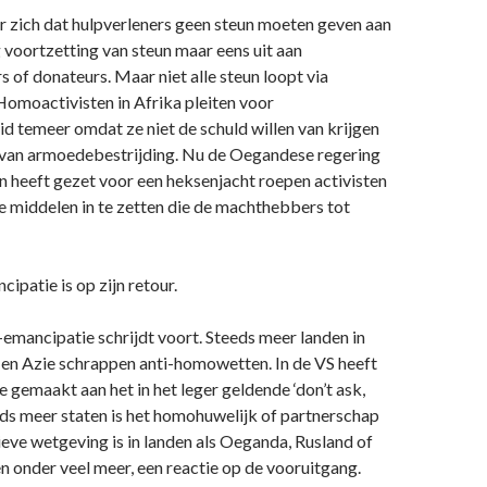
r zich dat hulpverleners geen steun moeten geven aan
voortzetting van steun maar eens uit aan
s of donateurs. Maar niet alle steun loopt via
omoactivisten in Afrika pleiten voor
 temeer omdat ze niet de schuld willen van krijgen
 van armoedebestrijding. Nu de Oegandese regering
en heeft gezet voor een heksenjacht roepen activisten
lle middelen in te zetten die de machthebbers tot
patie is op zijn retour.
mancipatie schrijdt voort. Steeds meer landen in
 en Azie schrappen anti-homowetten. In de VS heeft
gemaakt aan het in het leger geldende ‘don’t ask,
teeds meer staten is het homohuwelijk of partnerschap
eve wetgeving is in landen als Oeganda, Rusland of
en onder veel meer, een reactie op de vooruitgang.