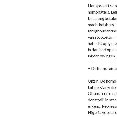
Het spreekt voo
homohaters. Leg 
belastingbetaler
machthebbers. H
terughoudendheid
van stopzetting
het licht op gro
in dat land op a
inkeer dwingen.
• De homo-emanci
Onzin. De homo-e
Latijns-Amerika
Obama een einde 
don’t tell’. In s
erkend. Repressi
Nigeria vooral, 