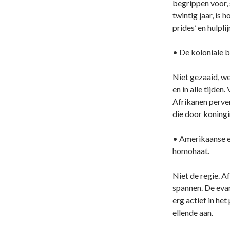
begrippen voor, 
twintig jaar, is
prides’ en hulplij
• De koloniale 
Niet gezaaid, we
en in alle tijden
Afrikanen perve
die door koning
• Amerikaanse e
homohaat.
Niet de regie. A
spannen. De evan
erg actief in he
ellende aan.