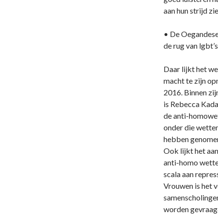
aan hun strijd zie
• De Oegandese 
de rug van lgbt’s
Daar lijkt het w
macht te zijn op
2016. Binnen zij
is Rebecca Kada
de anti-homowet
onder die wetten
hebben genome
Ook lijkt het a
anti-homo wetten
scala aan repres
Vrouwen is het v
samenscholinge
worden gevraagd