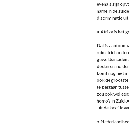
evenals zijn opv
name in de zuide
discriminatie ui
• Afrika is het 
Dat is aantoonba
ruim driehonder
geweldsincidente
doden en inciden
komt nog niet in
ook de grootste 
te bestaan tuss
zou ook wel eens
homo’s in Zuid-A
‘uit de kast’ kwa
• Nederland heef