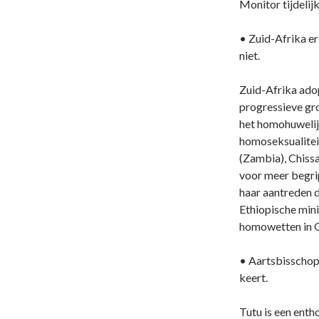
Monitor tijdelij
• Zuid-Afrika er
niet.
Zuid-Afrika ado
progressieve gro
het homohuwelijk
homoseksualitei
(Zambia), Chis
voor meer begrip
haar aantreden 
Ethiopische mini
homowetten in O
• Aartsbisschop 
keert.
Tutu is een entho