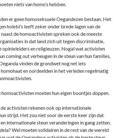
eten niets van homo’s hebben.
zouden er geen homoseksuele Oegandezen bestaan. Het
en holebi’s leeft zeker onder brede lagen van de
 naast de homoactivisten spreken ook de meeste
anisaties in dat land zich uit tegen discriminatie,
opinieleiders en religieuzen. Nogal wat activisten
un coming out verheugen in de steun van hun families.
 Oeganda vinden de grondwet nog net iets
n homohaat en oordeelden in het verleden regelmatig
homoactivisten.
homoactivisten moeten hun eigen boontjes doppen.
 de activisten rekenen ook op internationale
hun strijd. Het zou niet voor de eerste keer zijn dat
 en internationale steun veranderingen in gang zetten.
a? Wel moeten solidairen in de rest van de wereld
aar wat de Oegandese activisten als de beste steun