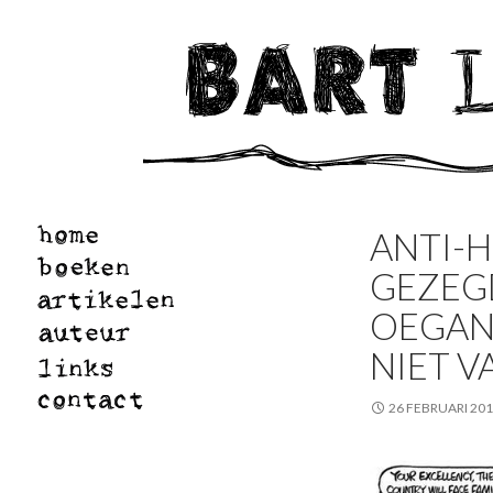
ANTI-
GEZEG
OEGAN
NIET V
26 FEBRUARI 20