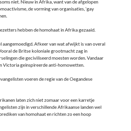
soms niet. Nieuw in Afrika, want van de afgelopen
 homoactivisme, de vorming van organisaties, ‘gay
nen.
bezetters hebben de homohaat in Afrika gezaaid.
l aangemoedigd. Afkeer van wat afwijkt is van overal
. Vooral de Britse koloniale grootmacht zag in
rselingen die geciviliseerd moesten worden. Vandaar
in Victoria geinspireerde anti-homowetten.
vangelisten voeren de regie van de Oegandese
frikanen laten zich niet zomaar voor een karretje
gelisten zijn in verschillende Afrikaanse landen wel
t prediken van homohaat en richten zo een hoop