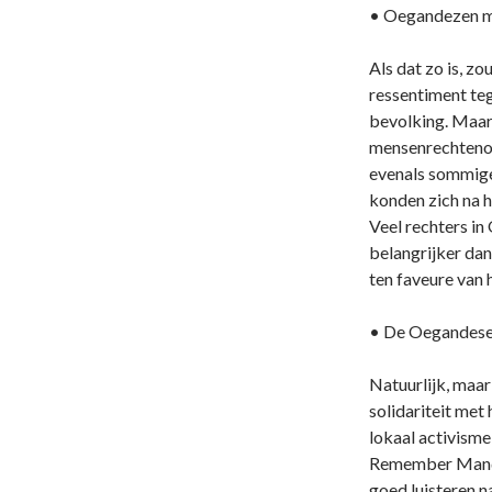
• Oegandezen mo
Als dat zo is, 
ressentiment teg
bevolking. Maar
mensenrechtenorg
evenals sommige 
konden zich na h
Veel rechters in
belangrijker da
ten faveure van 
• De Oegandese 
Natuurlijk, maar
solidariteit met 
lokaal activisme
Remember Mandel
goed luisteren n