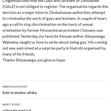
Chigumba ruled that the Gays and Lesbians of Zimbabwe
(GALZ) is not obliged to register. The organisation regards this
decision as a major blow to Zimbabwean authorities attempt
to criminalise the work of gays and lesbians. A couple of hours
ago a call to stop discrimination on the basis of sexual
orientation by former Mozambican president Chissano was
published. Yesterday, my favorite Kenyan author, Binyavanga
Wainaina, taught us ‘how to write about being gay’. His coming
out was welcomed at a surprise party in Nairobi organised by
many of his friends.
Thanks Binyavanga, you give us hope.
Post
PREVIOUS POST
navigation
licht in donker afrika
NEXT POST
culturele wartaal