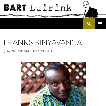
Search
SKIP
PRIMAR
TO
MENU
CONTENT
THANKS BINYAVANGA
20 JANUARI 2014
BART LUIRINK