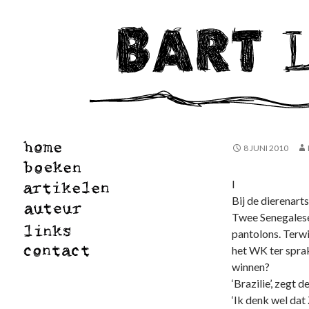
8 JUNI 2010
I
Bij de dierenarts
Twee Senegalese
pantolons. Terwi
het WK ter sprak
winnen?
‘Brazilie’, zegt 
‘Ik denk wel dat