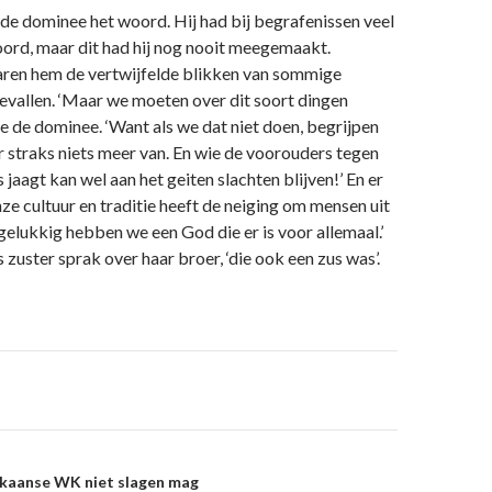
de dominee het woord. Hij had bij begrafenissen veel
ord, maar dit had hij nog nooit meegemaakt.
ren hem de vertwijfelde blikken van sommige
vallen. ‘Maar we moeten over dit soort dingen
de de dominee. ‘Want als we dat niet doen, begrijpen
 straks niets meer van. En wie de voorouders tegen
s jaagt kan wel aan het geiten slachten blijven!’ En er
nze cultuur en traditie heeft de neiging om mensen uit
 gelukkig hebben we een God die er is voor allemaal.’
zuster sprak over haar broer, ‘die ook een zus was’.
on
kaanse WK niet slagen mag