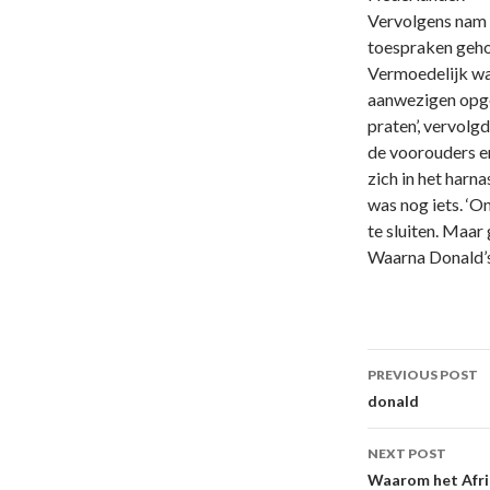
Vervolgens nam 
toespraken geho
Vermoedelijk wa
aanwezigen opge
praten’, vervolg
de voorouders er
zich in het harna
was nog iets. ‘O
te sluiten. Maar
Waarna Donald’s 
Post
PREVIOUS POST
navigati
donald
NEXT POST
Waarom het Afri