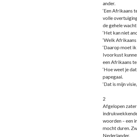
ander.
‘Een Afrikaans t
volle overtuiging
de gehele wacht
‘Het kan niet and
‘Welk Afrikaans 
‘Daarop moet ik 
Ivoorkust kunnen
een Afrikaans tea
‘Hoe weet je dat
papegaai.
‘Dat is mijn vis
2
Afgelopen zater
indrukwekkende 
woorden – een in
mocht duren. Zw
Nederlander.