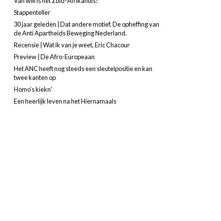
Van wie is het Zuid-Afrikahuis?
Stappenteller
30 jaar geleden | Dat andere motief. De opheffing van
de Anti Apartheids Beweging Nederland.
Recensie | Wat ik van je weet, Eric Chacour
Preview | De Afro-Europeaan
Het ANC heeft nog steeds een sleutelpositie en kan
twee kanten op
Homo’s kiekn’
Een heerlijk leven na het Hiernamaals