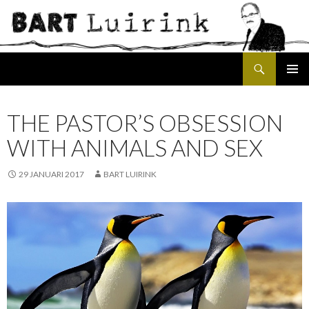
Search
SKIP
PRIMAR
TO
MENU
CONTENT
THE PASTOR’S OBSESSION
WITH ANIMALS AND SEX
29 JANUARI 2017
BART LUIRINK