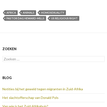
AFRICA
ANIMALS
HOMOSEXUALITY
PASTOR DAG HEWARD-MILLS
US RELIGIOUS RIGHT
ZOEKEN
Zoeken
naar:
BLOG
Notities bij het geweld tegen migranten in Zuid-Afrika
Het slachtofferschap van Donald Pols
Van wie is het Zuid-Afrikahuis?