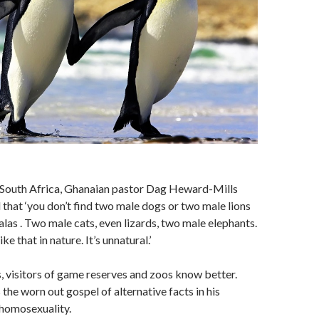
o South Africa, Ghanaian pastor Dag Heward-Mills
 that ‘you don’t find two male dogs or two male lions
las . Two male cats, even lizards, two male elephants.
ke that in nature. It’s unnatural.’
, visitors of game reserves and zoos know better.
the worn out gospel of alternative facts in his
 homosexuality.