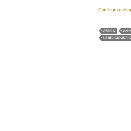
Continue readi
AFRICA
ANI
US RELIGIOUS RI