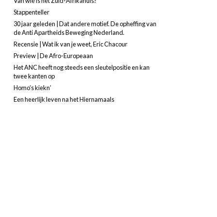
Van wie is het Zuid-Afrikahuis?
Stappenteller
30 jaar geleden | Dat andere motief. De opheffing van
de Anti Apartheids Beweging Nederland.
Recensie | Wat ik van je weet, Eric Chacour
Preview | De Afro-Europeaan
Het ANC heeft nog steeds een sleutelpositie en kan
twee kanten op
Homo’s kiekn’
Een heerlijk leven na het Hiernamaals