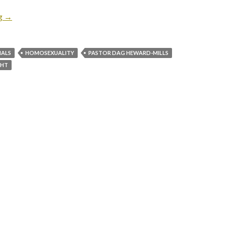
ng
→
MALS
HOMOSEXUALITY
PASTOR DAG HEWARD-MILLS
GHT