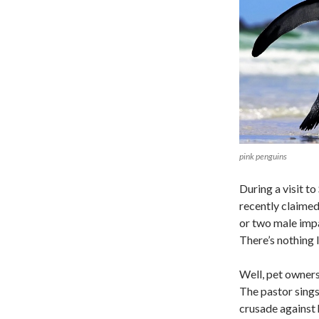
pink penguins
During a visit t
recently claimed
or two male impa
There’s nothing li
Well, pet owners
The pastor sings 
crusade against