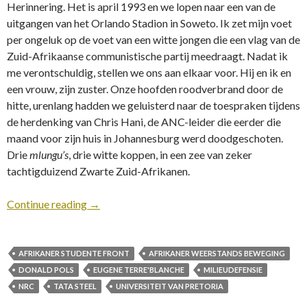
Herinnering. Het is april 1993 en we lopen naar een van de
uitgangen van het Orlando Stadion in Soweto. Ik zet mijn voet
per ongeluk op de voet van een witte jongen die een vlag van de
Zuid-Afrikaanse communistische partij meedraagt. Nadat ik
me verontschuldig, stellen we ons aan elkaar voor. Hij en ik en
een vrouw, zijn zuster. Onze hoofden roodverbrand door de
hitte, urenlang hadden we geluisterd naar de toespraken tijdens
de herdenking van Chris Hani, de ANC-leider die eerder die
maand voor zijn huis in Johannesburg werd doodgeschoten.
Drie
mlungu’s
, drie witte koppen, in een zee van zeker
tachtigduizend Zwarte Zuid-Afrikanen.
Continue reading
→
AFRIKANER STUDENTE FRONT
AFRIKANER WEERSTANDS BEWEGING
DONALD POLS
EUGENE TERRE'BLANCHE
MILIEUDEFENSIE
NRC
TATA STEEL
UNIVERSITEIT VAN PRETORIA