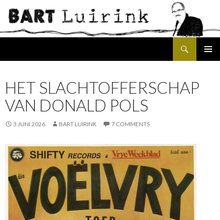
Search
SKIP
PRIMAR
TO
MENU
CONTENT
HET SLACHTOFFERSCHAP
VAN DONALD POLS
3 JUNI 2026
BART LUIRINK
7 COMMENTS