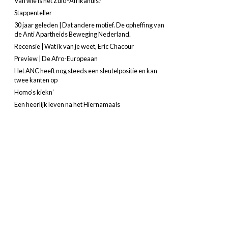
Van wie is het Zuid-Afrikahuis?
Stappenteller
30 jaar geleden | Dat andere motief. De opheffing van
de Anti Apartheids Beweging Nederland.
Recensie | Wat ik van je weet, Eric Chacour
Preview | De Afro-Europeaan
Het ANC heeft nog steeds een sleutelpositie en kan
twee kanten op
Homo’s kiekn’
Een heerlijk leven na het Hiernamaals