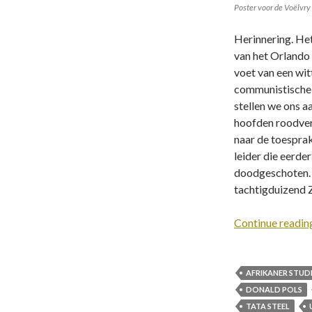
Poster voor de Voëlvry 
Herinnering. Het
van het Orlando 
voet van een wit
communistische 
stellen we ons aa
hoofden roodver
naar de toesprak
leider die eerde
doodgeschoten.
tachtigduizend 
Continue readi
AFRIKANER STUD
DONALD POLS
TATA STEEL