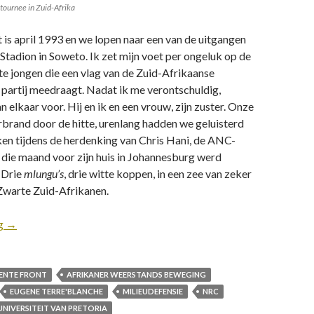
tournee in Zuid-Afrika
 is april 1993 en we lopen naar een van de uitgangen
Stadion in Soweto. Ik zet mijn voet per ongeluk op de
te jongen die een vlag van de Zuid-Afrikaanse
partij meedraagt. Nadat ik me verontschuldig,
n elkaar voor. Hij en ik en een vrouw, zijn zuster. Onze
brand door de hitte, urenlang hadden we geluisterd
en tijdens de herdenking van Chris Hani, de ANC-
r die maand voor zijn huis in Johannesburg werd
 Drie
mlungu’s
, drie witte koppen, in een zee van zeker
Zwarte Zuid-Afrikanen.
ng
→
ENTE FRONT
AFRIKANER WEERSTANDS BEWEGING
EUGENE TERRE'BLANCHE
MILIEUDEFENSIE
NRC
UNIVERSITEIT VAN PRETORIA