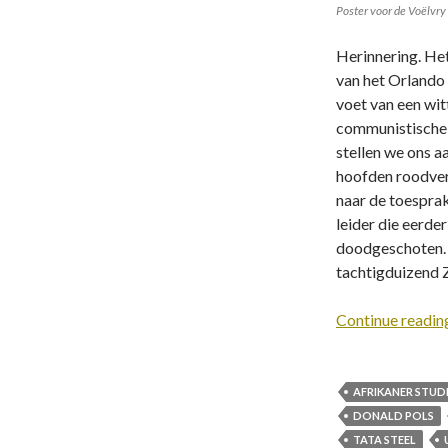
Poster voor de Voëlvry 
Herinnering. Het
van het Orlando 
voet van een wit
communistische 
stellen we ons aa
hoofden roodver
naar de toesprak
leider die eerde
doodgeschoten.
tachtigduizend 
Continue readi
AFRIKANER STUD
DONALD POLS
TATA STEEL