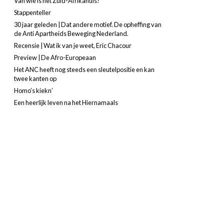
Van wie is het Zuid-Afrikahuis?
Stappenteller
30 jaar geleden | Dat andere motief. De opheffing van
de Anti Apartheids Beweging Nederland.
Recensie | Wat ik van je weet, Eric Chacour
Preview | De Afro-Europeaan
Het ANC heeft nog steeds een sleutelpositie en kan
twee kanten op
Homo’s kiekn’
Een heerlijk leven na het Hiernamaals