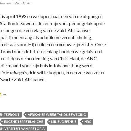
tournee in Zuid-Afrika
 is april 1993 en we lopen naar een van de uitgangen
Stadion in Soweto. Ik zet mijn voet per ongeluk op de
te jongen die een vlag van de Zuid-Afrikaanse
partij meedraagt. Nadat ik me verontschuldig,
n elkaar voor. Hij en ik en een vrouw, zijn zuster. Onze
brand door de hitte, urenlang hadden we geluisterd
en tijdens de herdenking van Chris Hani, de ANC-
r die maand voor zijn huis in Johannesburg werd
 Drie
mlungu’s
, drie witte koppen, in een zee van zeker
Zwarte Zuid-Afrikanen.
ng
→
ENTE FRONT
AFRIKANER WEERSTANDS BEWEGING
EUGENE TERRE'BLANCHE
MILIEUDEFENSIE
NRC
UNIVERSITEIT VAN PRETORIA