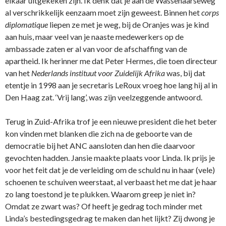
elkaar uitgekeken zijn. Ik denk dat je aan de Wassenaarseweg
al verschrikkelijk eenzaam moet zijn geweest. Binnen het
corps
diplomatique
liepen ze met je weg, bij de Oranjes was je kind
aan huis, maar veel van je naaste medewerkers op de
ambassade zaten er al van voor de afschaffing van de
apartheid. Ik herinner me dat Peter Hermes, die toen directeur
van het
Nederlands instituut voor Zuidelijk Afrika
was, bij dat
etentje in 1998 aan je secretaris LeRoux vroeg hoe lang hij al in
Den Haag zat. ‘Vrij lang’, was zijn veelzeggende antwoord.
Terug in Zuid-Afrika trof je een nieuwe president die het beter
kon vinden met blanken die zich na de geboorte van de
democratie bij het ANC aansloten dan hen die daarvoor
gevochten hadden. Jansie maakte plaats voor Linda. Ik prijs je
voor het feit dat je de verleiding om de schuld nu in haar (vele)
schoenen te schuiven weerstaat, al verbaast het me dat je haar
zo lang toestond je te plukken. Waarom greep je niet in?
Omdat ze zwart was? Of heeft je gedrag toch minder met
Linda’s bestedingsgedrag te maken dan het lijkt? Zij dwong je