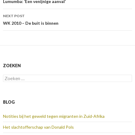
navigation
Lumumba: ‘Een venijnige aanval’
NEXT POST
WK 2010 – De buit is binnen
ZOEKEN
Zoeken
naar:
BLOG
Notities bij het geweld tegen migranten in Zuid-Afrika
Het slachtofferschap van Donald Pols