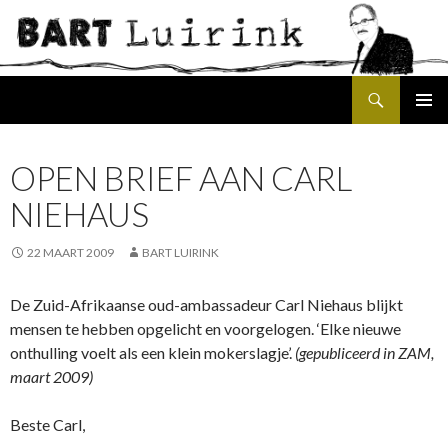
Search
SKIP
PRIMAR
TO
MENU
CONTENT
OPEN BRIEF AAN CARL
NIEHAUS
22 MAART 2009
BART LUIRINK
De Zuid-Afrikaanse oud-ambassadeur Carl Niehaus blijkt
mensen te hebben opgelicht en voorgelogen. ‘Elke nieuwe
onthulling voelt als een klein mokerslagje’.
(gepubliceerd in ZAM,
maart 2009)
Beste Carl,