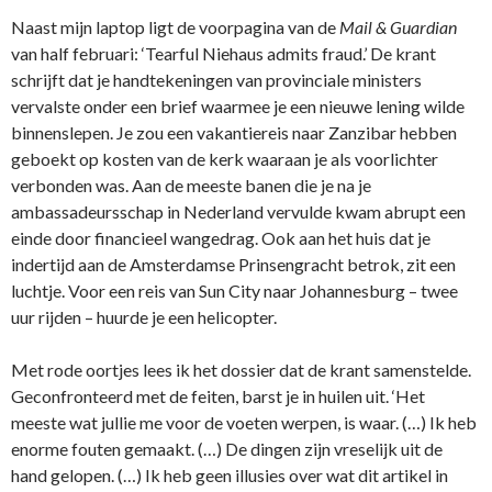
Naast mijn laptop ligt de voorpagina van de
Mail & Guardian
van half februari: ‘Tearful Niehaus admits fraud.’ De krant
schrijft dat je handtekeningen van provinciale ministers
vervalste onder een brief waarmee je een nieuwe lening wilde
binnenslepen. Je zou een vakantiereis naar Zanzibar hebben
geboekt op kosten van de kerk waaraan je als voorlichter
verbonden was. Aan de meeste banen die je na je
ambassadeursschap in Nederland vervulde kwam abrupt een
einde door financieel wangedrag. Ook aan het huis dat je
indertijd aan de Amsterdamse Prinsengracht betrok, zit een
luchtje. Voor een reis van Sun City naar Johannesburg – twee
uur rijden – huurde je een helicopter.
Met rode oortjes lees ik het dossier dat de krant samenstelde.
Geconfronteerd met de feiten, barst je in huilen uit. ‘Het
meeste wat jullie me voor de voeten werpen, is waar. (…) Ik heb
enorme fouten gemaakt. (…) De dingen zijn vreselijk uit de
hand gelopen. (…) Ik heb geen illusies over wat dit artikel in