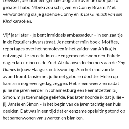
Gevisser, die later een geniale biografie over de door jou zo
gehate Thabo Mbeki zou schrijven, en Conny Braam. Met
verwondering sla je gade hoe Conny en ik
De Glimlach van een
Kind
karaoken.
Vijf jaar later – je bent inmiddels ambassadeur – in een zaaltje
in de Reguliersdwarsstraat. Je neemt er mijn boek ‘Moffies,
reportages over het homoleven in het zuiden van Afrika’, in
ontvangst. Je spreekt intense en gemeende woorden. Enkele
dagen later dineren de Zuid-Afrikaanse deelnemers aan de
Gay
Games
in jouw Haagse ambtswoning. Aan het eind van de
avond komt Jansie met jullie net geboren dochter Helen op
haar arm nog even gedag zeggen. Het is een weerzien nadat
jullie me jaren eerder in Johannesburg een keer afzetten bij
Simon, mijn toenmalige geliefde. Pas later hoorde ik dat jullie –
jij, Jansie en Simon – in het begin van de jaren tachtig een huis
deelden. Dat was in een tijd dat er eenzame opsluiting stond op
het samenwonen van zwarten en blanken.