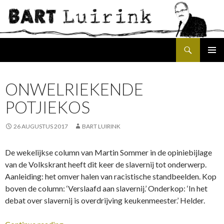
Search
SKIP
PRIMAR
TO
MENU
CONTENT
ONWELRIEKENDE
POTJIEKOS
26 AUGUSTUS 2017
BART LUIRINK
De wekelijkse column van Martin Sommer in de opiniebijlage
van de Volkskrant heeft dit keer de slavernij tot onderwerp.
Aanleiding: het omver halen van racistische standbeelden. Kop
boven de column: ‘Verslaafd aan slavernij.’ Onderkop: ‘In het
debat over slavernij is overdrijving keukenmeester.’ Helder.