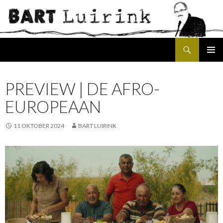
Search
SKIP
PRIMAR
TO
MENU
CONTENT
PREVIEW | DE AFRO-
EUROPEAAN
11 OKTOBER 2024
BART LUIRINK