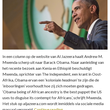
In een column op de website van Al Jazeera haalt Andrew M.
Mwenda scherp uit naar Barack Obama. Naar aanleiding van
het recente bezoek aan Kenia en Ethiopië beschuldigt
Mwenda, oprichter van The Independent, een krant in Oost-
Afrika, Obama ervan een ‘koloniale
headman
’ te zijn die de
‘inboorlingen’ voorhoudt hoe zij zich moeten gedragen.
‘Obama being of African ancestry is the best puppet the US
uses to disguise its contempt for Africans’, schrijft Mwenda.
Het stuk op aljazeera.com wordt inmiddels via sociale media
massaal verspreid.
Continue reading
→