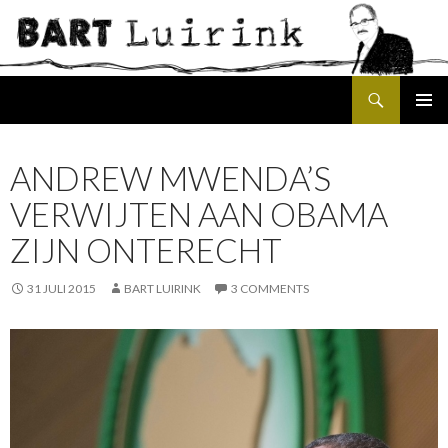
Search
SKIP
PRIMAR
TO
MENU
CONTENT
ANDREW MWENDA’S
VERWIJTEN AAN OBAMA
ZIJN ONTERECHT
31 JULI 2015
BART LUIRINK
3 COMMENTS