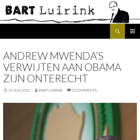
Search
SKIP
PRIMAR
TO
MENU
CONTENT
ANDREW MWENDA’S
VERWIJTEN AAN OBAMA
ZIJN ONTERECHT
31 JULI 2015
BART LUIRINK
3 COMMENTS