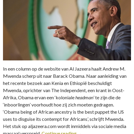
In een column op de website van Al Jazeera haalt Andrew M.
Mwenda scherp uit naar Barack Obama. Naar aanleiding van
het recente bezoek aan Kenia en Ethiopië beschuldigt
Mwenda, oprichter van The Independent, een krant in Oost-
Afrika, Obama ervan een ‘koloniale
headman
’ te zijn die de
‘inboorlingen’ voorhoudt hoe zij zich moeten gedragen.
‘Obama being of African ancestry is the best puppet the US
uses to disguise its contempt for Africans’, schrijft Mwenda.
Het stuk op aljazeera.com wordt inmiddels via sociale media
massaal verspreid.
Continue reading
→