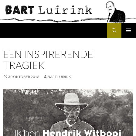
Search
SKIP
PRIMAR
TO
MENU
CONTENT
EEN INSPIRERENDE
TRAGIEK
30 OKTOBER 2016
BART LUIRINK