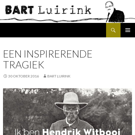
Search
SKIP
PRIMAR
TO
MENU
CONTENT
EEN INSPIRERENDE
TRAGIEK
30 OKTOBER 2016
BART LUIRINK