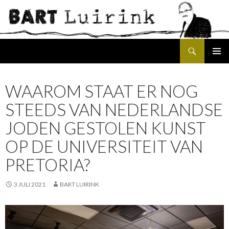
Search
SKIP
PRIMAR
TO
MENU
CONTENT
WAAROM STAAT ER NOG
STEEDS VAN NEDERLANDSE
JODEN GESTOLEN KUNST
OP DE UNIVERSITEIT VAN
PRETORIA?
3 JULI 2021
BART LUIRINK