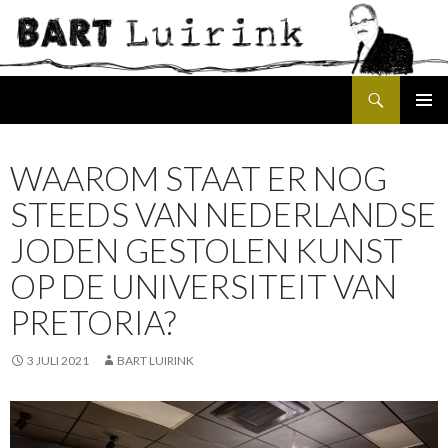
Search
SKIP
PRIMAR
TO
MENU
CONTENT
WAAROM STAAT ER NOG
STEEDS VAN NEDERLANDSE
JODEN GESTOLEN KUNST
OP DE UNIVERSITEIT VAN
PRETORIA?
3 JULI 2021
BART LUIRINK