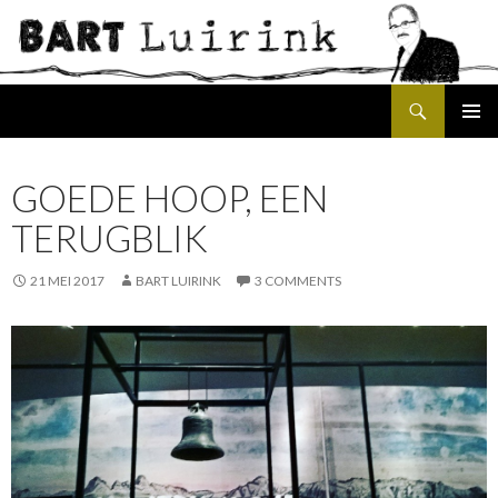
Search
SKIP
PRIMAR
TO
MENU
CONTENT
GOEDE HOOP, EEN
TERUGBLIK
21 MEI 2017
BART LUIRINK
3 COMMENTS