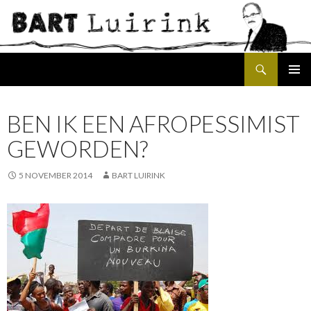
Search
SKIP
PRIMAR
TO
MENU
CONTENT
BEN IK EEN AFROPESSIMIST
GEWORDEN?
5 NOVEMBER 2014
BART LUIRINK